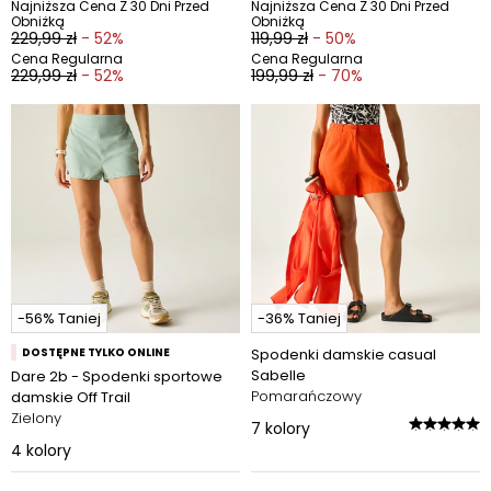
Najniższa Cena Z 30 Dni Przed
Najniższa Cena Z 30 Dni Przed
Obniżką
Obniżką
229,99 zł
- 52%
119,99 zł
- 50%
Cena Regularna
Cena Regularna
229,99 zł
- 52%
199,99 zł
- 70%
-56% Taniej
-36% Taniej
DOSTĘPNE TYLKO ONLINE
Spodenki damskie casual
Sabelle
Dare 2b - Spodenki sportowe
Pomarańczowy
damskie Off Trail
Zielony
7
kolory
4
kolory