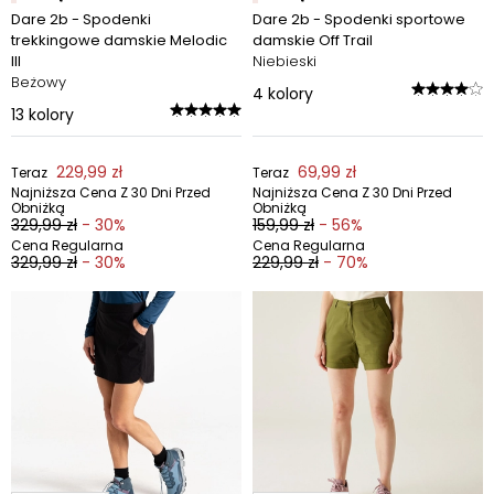
Dare 2b - Spodenki
Dare 2b - Spodenki sportowe
trekkingowe damskie Melodic
damskie Off Trail
III
Niebieski
Beżowy
4
kolory
13
kolory
229,99 zł
69,99 zł
Teraz
Teraz
Najniższa Cena Z 30 Dni Przed
Najniższa Cena Z 30 Dni Przed
Obniżką
Obniżką
329,99 zł
- 30%
159,99 zł
- 56%
Cena Regularna
Cena Regularna
329,99 zł
- 30%
229,99 zł
- 70%