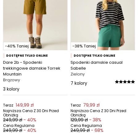
-40% Taniej
-38% Taniej
DOSTĘPNE TYLKO ONLINE
DOSTĘPNE TYLKO ONLINE
Dare 2b - Spodenki
Spodenki damskie casual
trekkingowe damskie Torrek
Sabelle
Mountain
Zielony
Brązowy
7
kolory
3
kolory
149,99 zł
79,99 zł
Teraz
Teraz
Najniższa Cena Z 30 Dni Przed
Najniższa Cena Z 30 Dni Przed
Obniżką
Obniżką
249,99 zł
- 40%
129,99 zł
- 38%
Cena Regularna
Cena Regularna
249,99 zł
- 40%
249,99 zł
- 68%