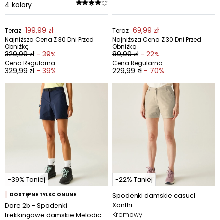
4
kolory
199,99 zł
69,99 zł
Teraz
Teraz
Najniższa Cena Z 30 Dni Przed
Najniższa Cena Z 30 Dni Przed
Obniżką
Obniżką
329,99 zł
- 39%
89,99 zł
- 22%
Cena Regularna
Cena Regularna
329,99 zł
- 39%
229,99 zł
- 70%
-39% Taniej
-22% Taniej
DOSTĘPNE TYLKO ONLINE
Spodenki damskie casual
Xanthi
Dare 2b - Spodenki
Kremowy
trekkingowe damskie Melodic