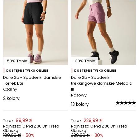
-50% Taniej
-30% Taniej
DOSTĘPNE TYLKO ONLINE
DOSTĘPNE TYLKO ONLINE
Dare 2b - Spodenki damskie
Dare 2b - Spodenki
Torrek Lite
trekkingowe damskie Melodic
Czarny
III
Różowy
2
kolory
13
kolory
99,99 zł
229,99 zł
Teraz
Teraz
Najniższa Cena Z 30 Dni Przed
Najniższa Cena Z 30 Dni Przed
Obniżką
Obniżką
199,99 zł
- 50%
329,99 zł
- 30%