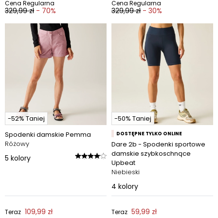
Cena Regularna
Cena Regularna
329,99 zł
- 70%
329,99 zł
- 30%
-52% Taniej
-50% Taniej
Spodenki damskie Pemma
DOSTĘPNE TYLKO ONLINE
Różowy
Dare 2b - Spodenki sportowe
damskie szybkoschnące
5
kolory
Upbeat
Niebieski
4
kolory
109,99 zł
59,99 zł
Teraz
Teraz