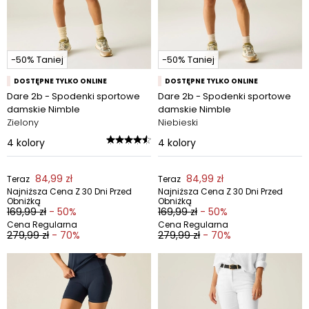
-50% Taniej
-50% Taniej
DOSTĘPNE TYLKO ONLINE
DOSTĘPNE TYLKO ONLINE
Dare 2b - Spodenki sportowe
Dare 2b - Spodenki sportowe
damskie Nimble
damskie Nimble
Zielony
Niebieski
4
kolory
4
kolory
84,99 zł
84,99 zł
Teraz
Teraz
Najniższa Cena Z 30 Dni Przed
Najniższa Cena Z 30 Dni Przed
Obniżką
Obniżką
169,99 zł
- 50%
169,99 zł
- 50%
Cena Regularna
Cena Regularna
279,99 zł
- 70%
279,99 zł
- 70%