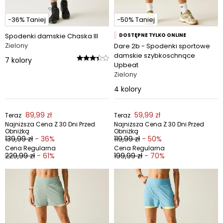
-36% Taniej
-50% Taniej
Spodenki damskie Chaska III
DOSTĘPNE TYLKO ONLINE
Zielony
Dare 2b - Spodenki sportowe
damskie szybkoschnące
7
kolory
Upbeat
Zielony
4
kolory
89,99 zł
59,99 zł
Teraz
Teraz
Najniższa Cena Z 30 Dni Przed
Najniższa Cena Z 30 Dni Przed
Obniżką
Obniżką
139,99 zł
- 36%
119,99 zł
- 50%
Cena Regularna
Cena Regularna
229,99 zł
- 61%
199,99 zł
- 70%