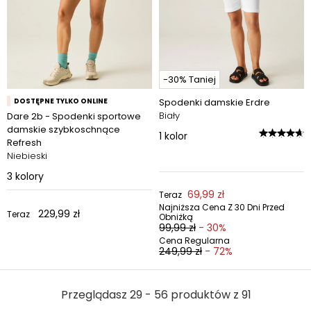
-30% Taniej
DOSTĘPNE TYLKO ONLINE
Spodenki damskie Erdre
Biały
Dare 2b - Spodenki sportowe
damskie szybkoschnące
1
kolor
Refresh
Niebieski
3
kolory
69,99 zł
Teraz
Najniższa Cena Z 30 Dni Przed
229,99 zł
Teraz
Obniżką
99,99 zł
- 30%
Cena Regularna
249,99 zł
- 72%
Przeglądasz 29 - 56 produktów z 91