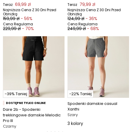
69,99 zł
79,99 zł
Teraz
Teraz
Najniższa Cena Z 30 Dni Przed
Najniższa Cena Z 30 Dni Przed
Obniżką
Obniżką
159,99 zł
- 56%
124,99 zł
- 36%
Cena Regularna
Cena Regularna
229,99 zł
- 70%
249,99 zł
- 68%
-39% Taniej
-22% Taniej
DOSTĘPNE TYLKO ONLINE
Spodenki damskie casual
Xanthi
Dare 2b - Spodenki
Szary
trekkingowe damskie Melodic
Pro III
3
kolory
Czarny