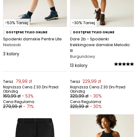
-53% Taniej
-30% Taniej
DOSTĘPNE TYLKO ONLINE
DOSTĘPNE TYLKO ONLINE
Spodenki damskie Pentre Lite
Dare 2b - Spodenki
Niebieski
trekkingowe damskie Melodic
III
3
kolory
Burgundowy
13
kolory
79,99 zł
229,99 zł
Teraz
Teraz
Najniższa Cena Z 30 Dni Przed
Najniższa Cena Z 30 Dni Przed
Obniżką
Obniżką
169,99 zł
- 53%
329,99 zł
- 30%
Cena Regularna
Cena Regularna
279,99 zł
- 71%
329,99 zł
- 30%