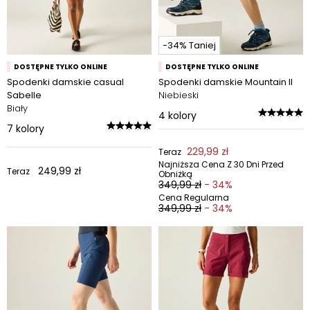
-34% Taniej
DOSTĘPNE TYLKO ONLINE
DOSTĘPNE TYLKO ONLINE
Spodenki damskie casual
Spodenki damskie Mountain II
Sabelle
Niebieski
Biały
4
kolory
7
kolory
229,99 zł
Teraz
Najniższa Cena Z 30 Dni Przed
249,99 zł
Teraz
Obniżką
349,99 zł
- 34%
Cena Regularna
349,99 zł
- 34%