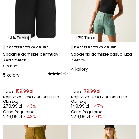
-43% Taniej
-47% Taniej
DOSTĘPNE TYLKO ONLINE
DOSTĘPNE TYLKO ONLINE
Spodnie damskie bermudy
Spodenki damskie casual Liza
Xert Stretch
Zielony
Czarny
4
kolory
5
kolory
159,99 zł
79,99 zł
Teraz
Teraz
Najniższa Cena Z 30 Dni Przed
Najniższa Cena Z 30 Dni Przed
Obniżką
Obniżką
279,99 zł
- 43%
149,99 zł
- 47%
Cena Regularna
Cena Regularna
279,99 zł
- 43%
279,99 zł
- 71%