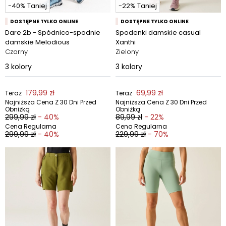
-40% Taniej
-22% Taniej
DOSTĘPNE TYLKO ONLINE
DOSTĘPNE TYLKO ONLINE
Dare 2b - Spódnico-spodnie
Spodenki damskie casual
damskie Melodious
Xanthi
Czarny
Zielony
3
kolory
3
kolory
179,99 zł
69,99 zł
Teraz
Teraz
Najniższa Cena Z 30 Dni Przed
Najniższa Cena Z 30 Dni Przed
Obniżką
Obniżką
299,99 zł
- 40%
89,99 zł
- 22%
Cena Regularna
Cena Regularna
299,99 zł
- 40%
229,99 zł
- 70%