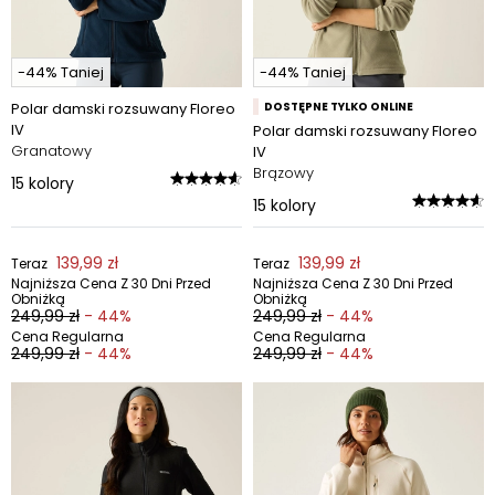
-44% Taniej
-44% Taniej
Polar damski rozsuwany Floreo
DOSTĘPNE TYLKO ONLINE
IV
Polar damski rozsuwany Floreo
Granatowy
IV
Brązowy
15
kolory
15
kolory
139,99 zł
139,99 zł
Teraz
Teraz
Najniższa Cena Z 30 Dni Przed
Najniższa Cena Z 30 Dni Przed
Obniżką
Obniżką
249,99 zł
- 44%
249,99 zł
- 44%
Cena Regularna
Cena Regularna
249,99 zł
- 44%
249,99 zł
- 44%