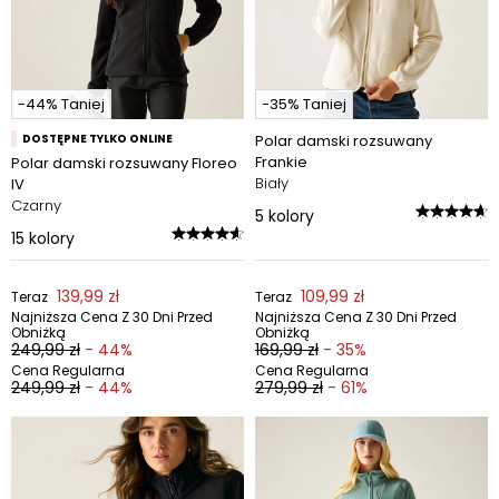
-44% Taniej
-35% Taniej
DOSTĘPNE TYLKO ONLINE
Polar damski rozsuwany
Frankie
Polar damski rozsuwany Floreo
Biały
IV
Czarny
5
kolory
15
kolory
139,99 zł
109,99 zł
Teraz
Teraz
Najniższa Cena Z 30 Dni Przed
Najniższa Cena Z 30 Dni Przed
Obniżką
Obniżką
249,99 zł
- 44%
169,99 zł
- 35%
Cena Regularna
Cena Regularna
249,99 zł
- 44%
279,99 zł
- 61%