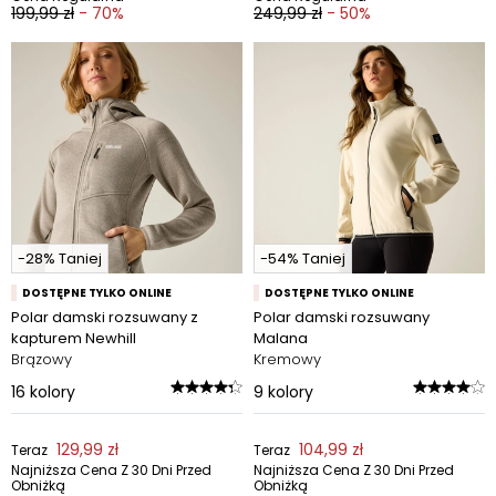
199,99 zł
- 70%
249,99 zł
- 50%
-28% Taniej
-54% Taniej
DOSTĘPNE TYLKO ONLINE
DOSTĘPNE TYLKO ONLINE
Polar damski rozsuwany z
Polar damski rozsuwany
kapturem Newhill
Malana
Brązowy
Kremowy
16
kolory
9
kolory
129,99 zł
104,99 zł
Teraz
Teraz
Najniższa Cena Z 30 Dni Przed
Najniższa Cena Z 30 Dni Przed
Obniżką
Obniżką