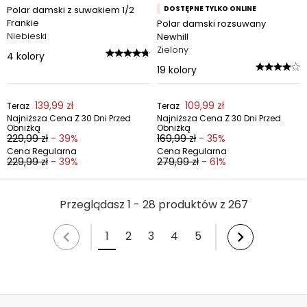
Polar damski z suwakiem 1/2
DOSTĘPNE TYLKO ONLINE
Frankie
Polar damski rozsuwany
Niebieski
Newhill
Zielony
4
kolory
19
kolory
139,99 zł
109,99 zł
Teraz
Teraz
Najniższa Cena Z 30 Dni Przed
Najniższa Cena Z 30 Dni Przed
Obniżką
Obniżką
229,99 zł
- 39%
169,99 zł
- 35%
Cena Regularna
Cena Regularna
229,99 zł
- 39%
279,99 zł
- 61%
Przeglądasz 1 - 28 produktów z 267
1
2
3
4
5