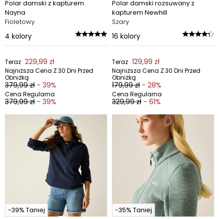
Polar damski z kapturem
Polar damski rozsuwany z
Nayna
kapturem Newhill
Fioletowy
Szary
4
kolory
16
kolory
229,99 zł
129,99 zł
Teraz
Teraz
Najniższa Cena Z 30 Dni Przed
Najniższa Cena Z 30 Dni Przed
Obniżką
Obniżką
379,99 zł
- 39%
179,99 zł
- 28%
Cena Regularna
Cena Regularna
379,99 zł
- 39%
329,99 zł
- 61%
-39% Taniej
-35% Taniej