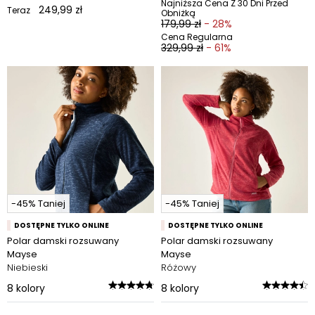
Najniższa Cena Z 30 Dni Przed
249,99 zł
Teraz
Obniżką
179,99 zł
- 28%
Cena Regularna
329,99 zł
- 61%
-45% Taniej
-45% Taniej
DOSTĘPNE TYLKO ONLINE
DOSTĘPNE TYLKO ONLINE
Polar damski rozsuwany
Polar damski rozsuwany
Mayse
Mayse
Niebieski
Różowy
8
kolory
8
kolory