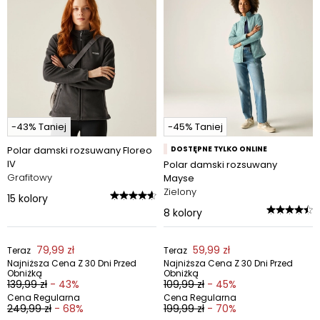
-43% Taniej
-45% Taniej
Polar damski rozsuwany Floreo
DOSTĘPNE TYLKO ONLINE
IV
Polar damski rozsuwany
Grafitowy
Mayse
Zielony
15
kolory
8
kolory
79,99 zł
59,99 zł
Teraz
Teraz
Najniższa Cena Z 30 Dni Przed
Najniższa Cena Z 30 Dni Przed
Obniżką
Obniżką
139,99 zł
- 43%
109,99 zł
- 45%
Cena Regularna
Cena Regularna
249,99 zł
- 68%
199,99 zł
- 70%