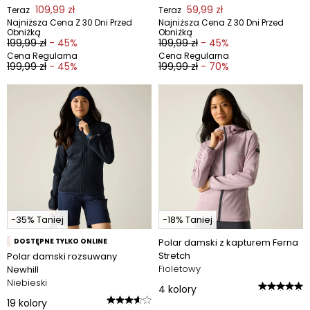
109,99 zł
59,99 zł
Teraz
Teraz
Najniższa Cena Z 30 Dni Przed
Najniższa Cena Z 30 Dni Przed
Obniżką
Obniżką
199,99 zł
- 45%
109,99 zł
- 45%
Cena Regularna
Cena Regularna
199,99 zł
- 45%
199,99 zł
- 70%
-35% Taniej
-18% Taniej
DOSTĘPNE TYLKO ONLINE
Polar damski z kapturem Ferna
Stretch
Polar damski rozsuwany
Fioletowy
Newhill
Niebieski
4
kolory
19
kolory