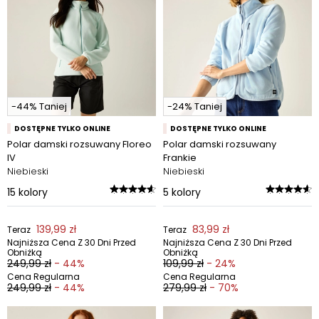
-44% Taniej
-24% Taniej
DOSTĘPNE TYLKO ONLINE
DOSTĘPNE TYLKO ONLINE
Polar damski rozsuwany Floreo
Polar damski rozsuwany
IV
Frankie
Niebieski
Niebieski
15
kolory
5
kolory
139,99 zł
83,99 zł
Teraz
Teraz
Najniższa Cena Z 30 Dni Przed
Najniższa Cena Z 30 Dni Przed
Obniżką
Obniżką
249,99 zł
- 44%
109,99 zł
- 24%
Cena Regularna
Cena Regularna
249,99 zł
- 44%
279,99 zł
- 70%