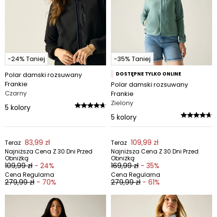
-24% Taniej
-35% Taniej
Polar damski rozsuwany
DOSTĘPNE TYLKO ONLINE
Frankie
Polar damski rozsuwany
Czarny
Frankie
Zielony
5
kolory
5
kolory
83,99 zł
109,99 zł
Teraz
Teraz
Najniższa Cena Z 30 Dni Przed
Najniższa Cena Z 30 Dni Przed
Obniżką
Obniżką
109,99 zł
- 24%
169,99 zł
- 35%
Cena Regularna
Cena Regularna
279,99 zł
- 70%
279,99 zł
- 61%