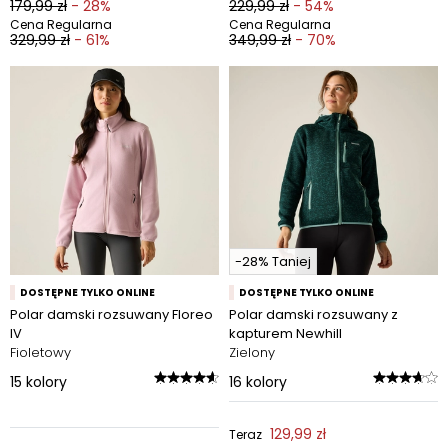
179,99 zł
- 28%
229,99 zł
- 54%
Cena Regularna
Cena Regularna
329,99 zł
- 61%
349,99 zł
- 70%
-28% Taniej
DOSTĘPNE TYLKO ONLINE
DOSTĘPNE TYLKO ONLINE
Polar damski rozsuwany Floreo
Polar damski rozsuwany z
IV
kapturem Newhill
Fioletowy
Zielony
15
kolory
16
kolory
129,99 zł
Teraz