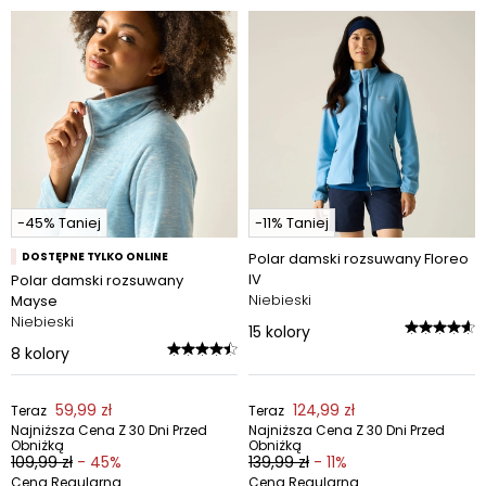
-45% Taniej
-11% Taniej
DOSTĘPNE TYLKO ONLINE
Polar damski rozsuwany Floreo
IV
Polar damski rozsuwany
Niebieski
Mayse
Niebieski
15
kolory
8
kolory
59,99 zł
124,99 zł
Teraz
Teraz
Najniższa Cena Z 30 Dni Przed
Najniższa Cena Z 30 Dni Przed
Obniżką
Obniżką
109,99 zł
- 45%
139,99 zł
- 11%
Cena Regularna
Cena Regularna