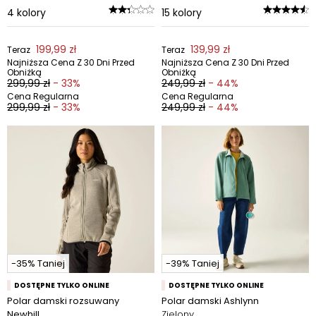
4
kolory
15
kolory
199,99 zł
139,99 zł
Teraz
Teraz
Najniższa Cena Z 30 Dni Przed
Najniższa Cena Z 30 Dni Przed
Obniżką
Obniżką
299,99 zł
- 33%
249,99 zł
- 44%
Cena Regularna
Cena Regularna
299,99 zł
- 33%
249,99 zł
- 44%
-35% Taniej
-39% Taniej
DOSTĘPNE TYLKO ONLINE
DOSTĘPNE TYLKO ONLINE
Polar damski rozsuwany
Polar damski Ashlynn
Newhill
Zielony