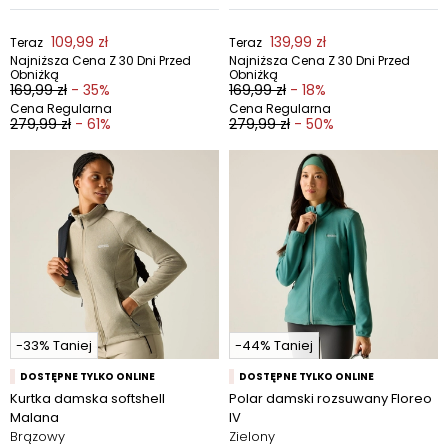
109,99 zł
139,99 zł
Teraz
Teraz
Najniższa Cena Z 30 Dni Przed
Najniższa Cena Z 30 Dni Przed
Obniżką
Obniżką
169,99 zł
- 35%
169,99 zł
- 18%
Cena Regularna
Cena Regularna
279,99 zł
- 61%
279,99 zł
- 50%
-33% Taniej
-44% Taniej
DOSTĘPNE TYLKO ONLINE
DOSTĘPNE TYLKO ONLINE
Kurtka damska softshell
Polar damski rozsuwany Floreo
Malana
IV
Brązowy
Zielony