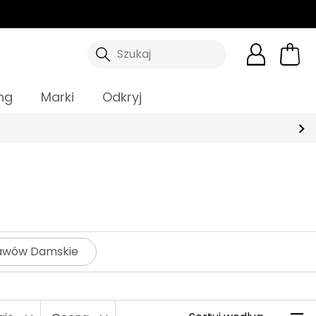
Szukaj
ng
Marki
Odkryj
ękawów Damskie