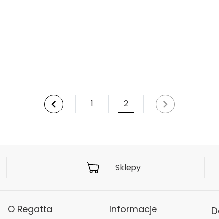
1
2
Sklepy
O Regatta
Informacje
D