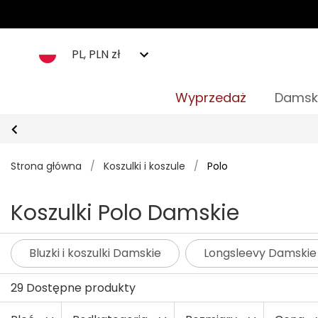
PL, PLN zł
Wyprzedaż
Damsk
Strona główna
/
Koszulki i koszule
/
Polo
Koszulki Polo Damskie
Bluzki i koszulki Damskie
Longsleevy Damskie
29 Dostępne produkty