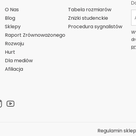
Do
O Nas
Tabela rozmiarów
Blog
Zniżki studenckie
Sklepy
Procedura sygnalistów
Wy
Raport Zrównoważonego
dr
Rozwoju
pr
Hurt
Dla mediów
Afiliacja
Regulamin skle