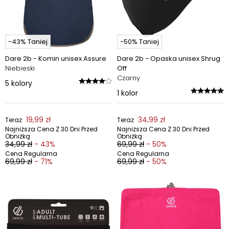
-43% Taniej
-50% Taniej
Dare 2b - Komin unisex Assure
Dare 2b - Opaska unisex Shrug
Niebieski
Off
Czarny
5
kolory
1
kolor
19,99 zł
34,99 zł
Teraz
Teraz
Najniższa Cena Z 30 Dni Przed
Najniższa Cena Z 30 Dni Przed
Obniżką
Obniżką
34,99 zł
- 43%
69,99 zł
- 50%
Cena Regularna
Cena Regularna
69,99 zł
- 71%
69,99 zł
- 50%