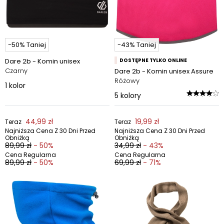
-50% Taniej
-43% Taniej
Dare 2b - Komin unisex
DOSTĘPNE TYLKO ONLINE
Czarny
Dare 2b - Komin unisex Assure
Różowy
1
kolor
5
kolory
44,99 zł
19,99 zł
Teraz
Teraz
Najniższa Cena Z 30 Dni Przed
Najniższa Cena Z 30 Dni Przed
Obniżką
Obniżką
89,99 zł
- 50%
34,99 zł
- 43%
Cena Regularna
Cena Regularna
89,99 zł
- 50%
69,99 zł
- 71%