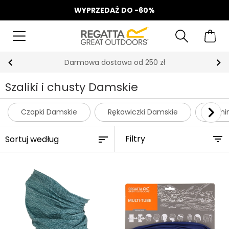
WYPRZEDAŻ DO -60%
Odbierz 15%, za zapis do Newslettera*
Szaliki i chusty Damskie
Czapki Damskie
Rękawiczki Damskie
Komi
Filtry