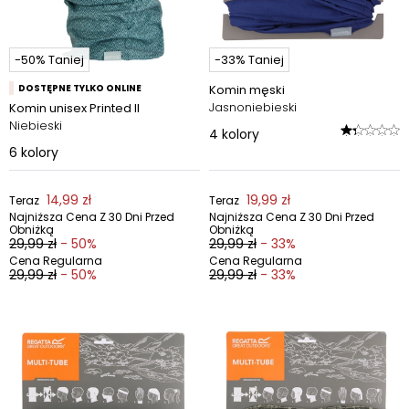
-50% Taniej
-33% Taniej
DOSTĘPNE TYLKO ONLINE
Komin męski
Jasnoniebieski
Komin unisex Printed II
Niebieski
4
kolory
6
kolory
14,99 zł
19,99 zł
Teraz
Teraz
Najniższa Cena Z 30 Dni Przed
Najniższa Cena Z 30 Dni Przed
Obniżką
Obniżką
29,99 zł
- 50%
29,99 zł
- 33%
Cena Regularna
Cena Regularna
29,99 zł
- 50%
29,99 zł
- 33%