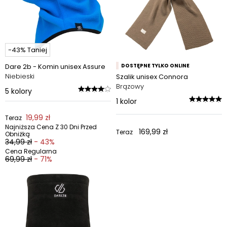
-43% Taniej
Dare 2b - Komin unisex Assure
DOSTĘPNE TYLKO ONLINE
Niebieski
Szalik unisex Connora
Brązowy
5
kolory
1
kolor
19,99 zł
Teraz
Najniższa Cena Z 30 Dni Przed
169,99 zł
Teraz
Obniżką
34,99 zł
- 43%
Cena Regularna
69,99 zł
- 71%