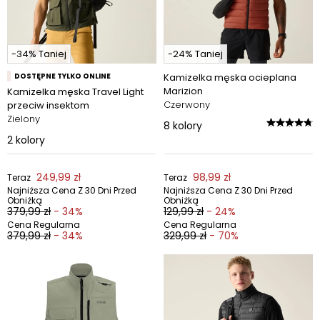
-34% Taniej
-24% Taniej
DOSTĘPNE TYLKO ONLINE
Kamizelka męska ocieplana
Marizion
Kamizelka męska Travel Light
Czerwony
przeciw insektom
Zielony
8
kolory
2
kolory
249,99 zł
98,99 zł
Teraz
Teraz
Najniższa Cena Z 30 Dni Przed
Najniższa Cena Z 30 Dni Przed
Obniżką
Obniżką
379,99 zł
- 34%
129,99 zł
- 24%
Cena Regularna
Cena Regularna
379,99 zł
- 34%
329,99 zł
- 70%