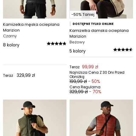
-50% Taniej
Kamizelka męska ocieplana
DOSTĘPNE TYLKO ONLINE
Marizion
Kamizelka damska ocieplana
Czarny
Marizion
Beżowy
8
kolory
5
kolory
99,99 zł
Teraz
Najniższa Cena Z 30 Dni Przed
329,99 zł
Teraz
Obniżką
199,99 zł
- 50%
Cena Regularna
329,99 zł
- 70%