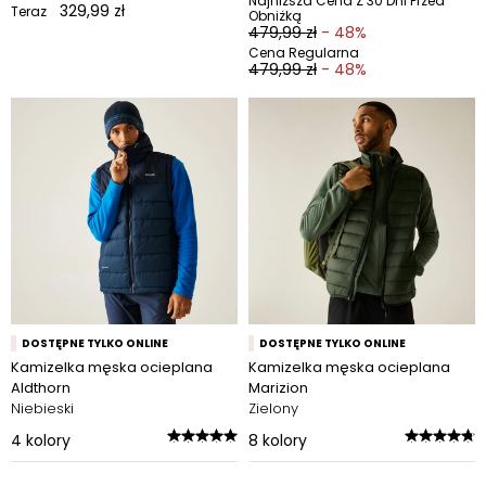
Najniższa Cena Z 30 Dni Przed
329,99 zł
Teraz
Obniżką
479,99 zł
- 48%
Cena Regularna
479,99 zł
- 48%
DOSTĘPNE TYLKO ONLINE
DOSTĘPNE TYLKO ONLINE
Kamizelka męska ocieplana
Kamizelka męska ocieplana
Aldthorn
Marizion
Niebieski
Zielony
4
kolory
8
kolory