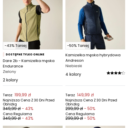
-43% Taniej
-50% Taniej
DOSTĘPNE TYLKO ONLINE
Kamizelka męska hybrydowa
Andreson
Dare 2b - Kamizelka męska
Niebieski
Endurance
Zielony
4
kolory
2
kolory
199,99 zł
149,99 zł
Teraz
Teraz
Najniższa Cena Z 30 Dni Przed
Najniższa Cena Z 30 Dni Przed
Obniżką
Obniżką
349,99 zł
- 43%
299,99 zł
- 50%
Cena Regularna
Cena Regularna
349,99 zł
- 43%
299,99 zł
- 50%