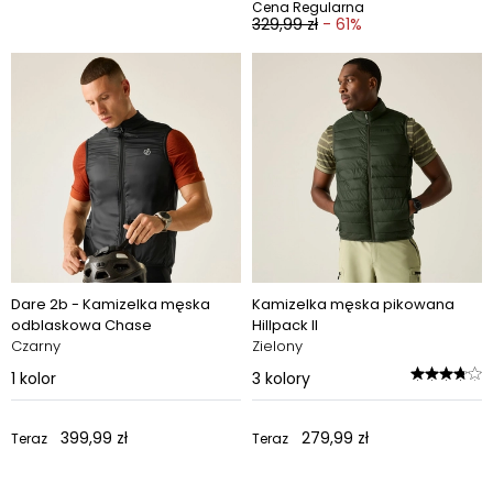
Cena Regularna
329,99 zł
- 61%
Dare 2b - Kamizelka męska
Kamizelka męska pikowana
odblaskowa Chase
Hillpack II
Czarny
Zielony
1
kolor
3
kolory
399,99 zł
279,99 zł
Teraz
Teraz