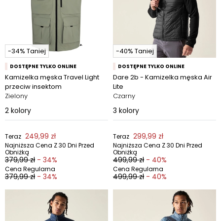
-34% Taniej
-40% Taniej
DOSTĘPNE TYLKO ONLINE
DOSTĘPNE TYLKO ONLINE
Kamizelka męska Travel Light
Dare 2b - Kamizelka męska Air
przeciw insektom
Lite
Zielony
Czarny
2
kolory
3
kolory
249,99 zł
299,99 zł
Teraz
Teraz
Najniższa Cena Z 30 Dni Przed
Najniższa Cena Z 30 Dni Przed
Obniżką
Obniżką
379,99 zł
- 34%
499,99 zł
- 40%
Cena Regularna
Cena Regularna
379,99 zł
- 34%
499,99 zł
- 40%