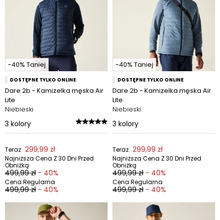
-40% Taniej
-40% Taniej
DOSTĘPNE TYLKO ONLINE
DOSTĘPNE TYLKO ONLINE
Dare 2b - Kamizelka męska Air
Dare 2b - Kamizelka męska Air
Lite
Lite
Niebieski
Niebieski
3
kolory
3
kolory
299,99 zł
299,99 zł
Teraz
Teraz
Najniższa Cena Z 30 Dni Przed
Najniższa Cena Z 30 Dni Przed
Obniżką
Obniżką
499,99 zł
- 40%
499,99 zł
- 40%
Cena Regularna
Cena Regularna
499,99 zł
- 40%
499,99 zł
- 40%