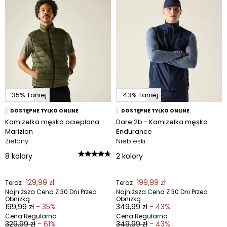
-35% Taniej
-43% Taniej
DOSTĘPNE TYLKO ONLINE
DOSTĘPNE TYLKO ONLINE
Kamizelka męska ocieplana
Dare 2b - Kamizelka męska
Marizion
Endurance
Zielony
Niebieski
8
kolory
2
kolory
129,99 zł
199,99 zł
Teraz
Teraz
Najniższa Cena Z 30 Dni Przed
Najniższa Cena Z 30 Dni Przed
Obniżką
Obniżką
199,99 zł
- 35%
349,99 zł
- 43%
Cena Regularna
Cena Regularna
329,99 zł
- 61%
349,99 zł
- 43%