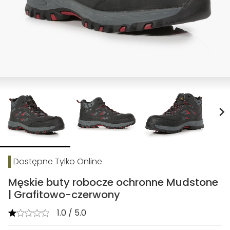
chevron_right
Dostępne Tylko Online
Męskie buty robocze ochronne Mudstone
| Grafitowo-czerwony
1.0 / 5.0