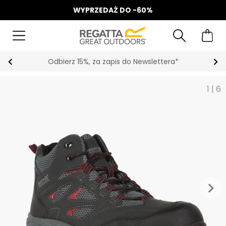
WYPRZEDAŻ DO -60%
Odbierz 15%, za zapis do Newslettera*
1
|
6
keyboard_arrow_right