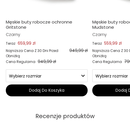
Męskie buty robocze ochronne
Męskie buty rob
Gritstone
Mudstone
Czarny
Czarny
659,99 zł
559,99 zł
Teraz
Teraz
949,99 zł
Najniższa Cena Z 30 Dni Przed
Najniższa Cena Z 30 
Obniżką
Obniżką
949,99 zł
79
Cena Regularna
Cena Regularna
Dodaj Do Koszyka
Dodaj 
Recenzje produktów