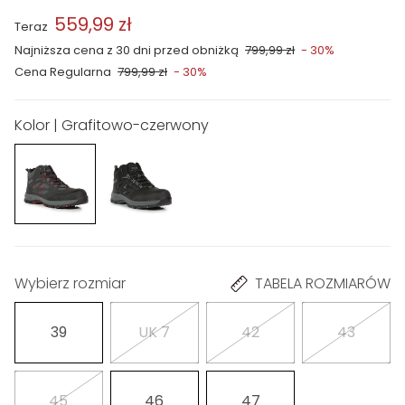
559,99 zł
Teraz
Najniższa cena z 30 dni przed obniżką
799,99 zł
- 30%
Cena Regularna
799,99 zł
- 30%
Kolor | Grafitowo-czerwony
Wybierz rozmiar
TABELA ROZMIARÓW
39
UK 7
42
43
45
46
47