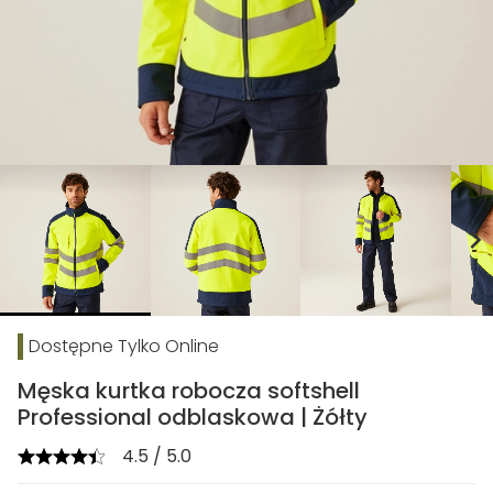
chevron_right
Dostępne Tylko Online
Męska kurtka robocza softshell
Professional odblaskowa | Żółty
4.5 / 5.0