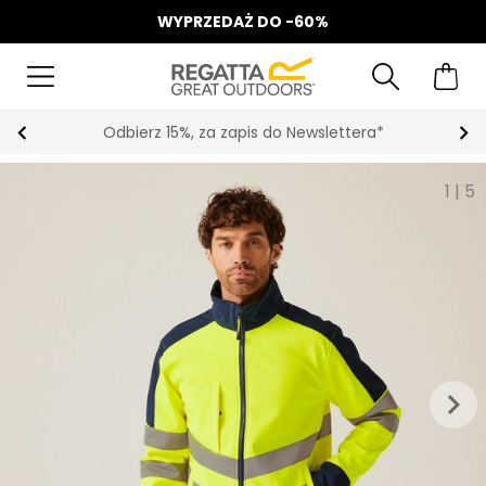
WYPRZEDAŻ DO -60%
Odbierz 15%, za zapis do Newslettera*
1
|
5
keyboard_arrow_right