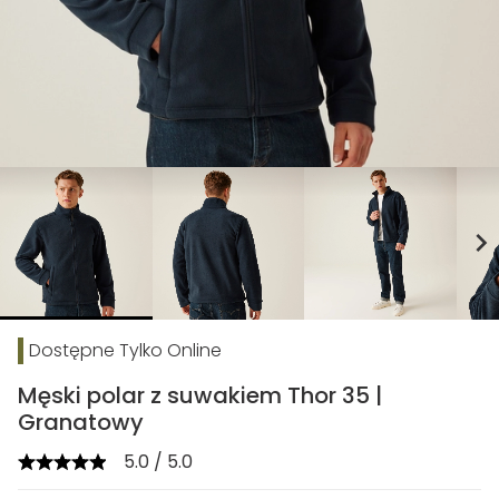
chevron_right
Dostępne Tylko Online
Męski polar z suwakiem Thor 35 |
Granatowy
5.0 / 5.0