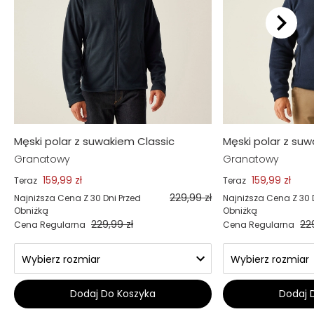
Męski polar z suwakiem Classic
Męski polar z su
Granatowy
Granatowy
159,99 zł
159,99 zł
Teraz
Teraz
229,99 zł
Najniższa Cena Z 30 Dni Przed
Najniższa Cena Z 30 
Obniżką
Obniżką
229,99 zł
22
Cena Regularna
Cena Regularna
Dodaj Do Koszyka
Dodaj 