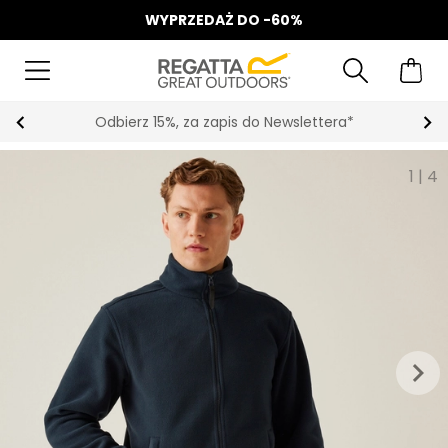
WYPRZEDAŻ DO -60%
Odbierz 15%, za zapis do Newslettera*
1
|
4
keyboard_arrow_right