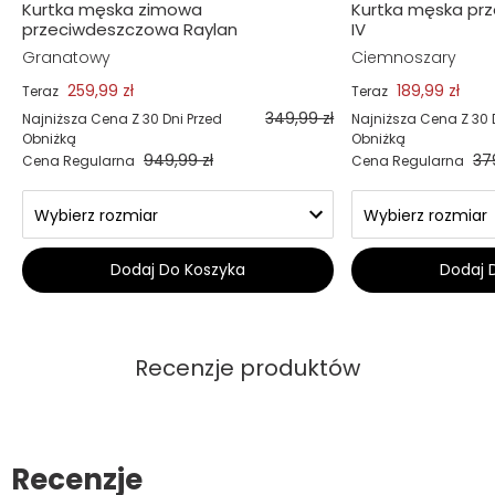
Kurtka męska zimowa
Kurtka męska pr
przeciwdeszczowa Raylan
IV
Granatowy
Ciemnoszary
259,99 zł
189,99 zł
Teraz
Teraz
349,99 zł
Najniższa Cena Z 30 Dni Przed
Najniższa Cena Z 30 
Obniżką
Obniżką
949,99 zł
37
Cena Regularna
Cena Regularna
Dodaj Do Koszyka
Dodaj 
Recenzje produktów