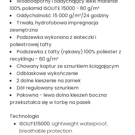
Wodoodporny i oddychający lekki materiał
100% poliamid ISOLITE 15000 - 80 g/m²
Oddychalność: 15 000 g/m²/24 godziny
Trwała, hydrofobowa impregnacja
zewnętrzna
Podszewka wykonana z siateczki i
poliestrowej tafty
Podszewka z tafty (rękawy) 100% poliester z
recyklingu - 60 g/m²
Chowany kaptur ze sznurkiem ściągającym
Odblaskowe wykończenie
2 dolne kieszenie na zamek
Dół regulowany sznurkiem
Pakowna - lewa dolna kieszeń boczna
przekształca się w torbę na pasek
Technologia
ISOLITE15000:
Lightweight waterproof,
breathable protection.