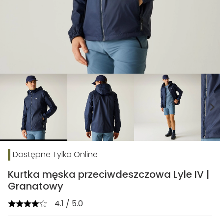
chevron_right
Dostępne Tylko Online
Kurtka męska przeciwdeszczowa Lyle IV |
Granatowy
4.1 / 5.0