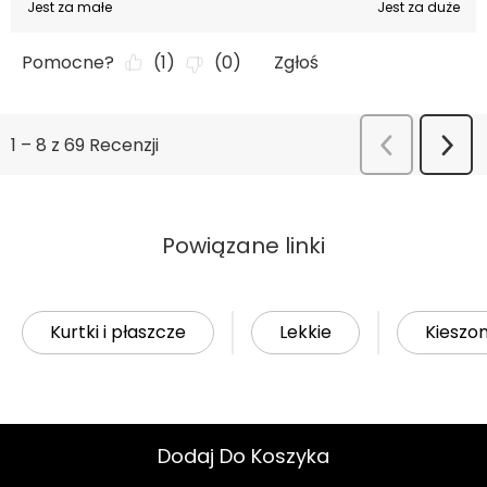
Powiązane linki
Kurtki i płaszcze
Lekkie
Kieszo
Dodaj Do Koszyka