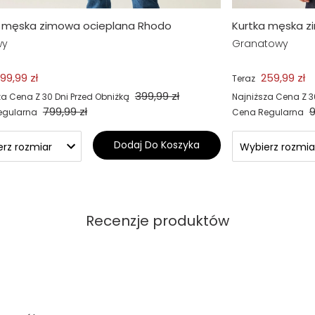
a męska zimowa ocieplana Rhodo
Kurtka męska z
wy
Granatowy
99,99 zł
259,99 zł
Teraz
399,99 zł
za Cena Z 30 Dni Przed Obniżką
Najniższa Cena Z 3
799,99 zł
9
egularna
Cena Regularna
Dodaj Do Koszyka
Recenzje produktów