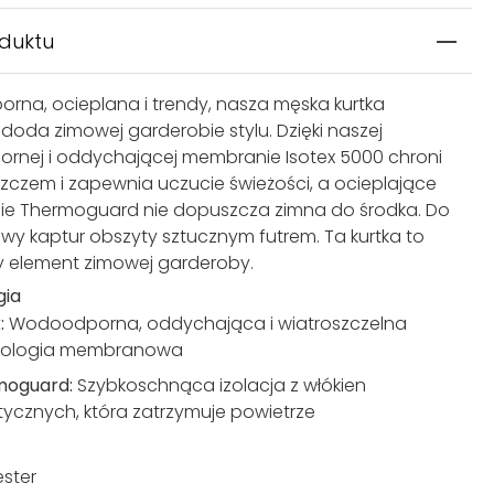
oduktu
na, ocieplana i trendy, nasza męska kurtka
II doda zimowej garderobie stylu. Dzięki naszej
nej i oddychającej membranie Isotex 5000 chroni
zczem i zapewnia uczucie świeżości, a ocieplające
ie Thermoguard nie dopuszcza zimna do środka. Do
owy kaptur obszyty sztucznym futrem. Ta kurtka to
 element zimowej garderoby.
gia
x:
Wodoodporna, oddychająca i wiatroszczelna
nologia membranowa
moguard:
Szybkoschnąca izolacja z włókien
tycznych, która zatrzymuje powietrze
ester