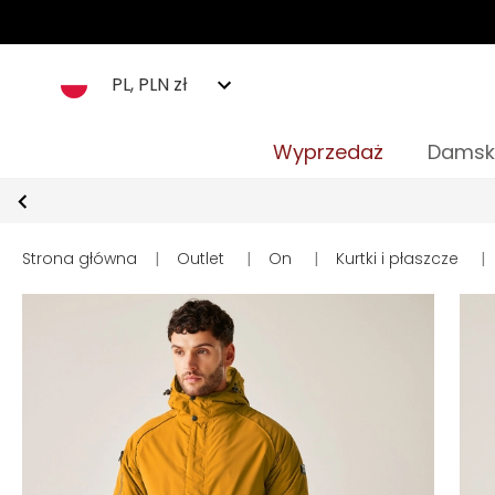
PL, PLN zł
Wyprzedaż
Damsk
Strona główna
|
Outlet
|
On
|
Kurtki i płaszcze
|