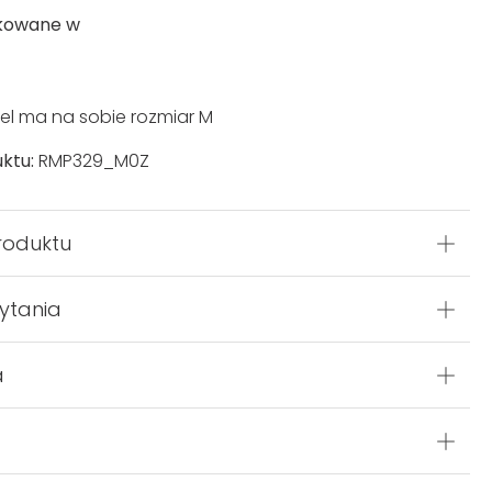
kowane w
l ma na sobie rozmiar M
ktu:
RMP329_M0Z
roduktu
ytania
a