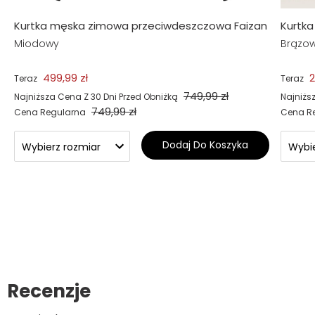
Kurtka męska zimowa przeciwdeszczowa Faizan
Kurtk
Miodowy
Brązo
499,99 zł
2
Teraz
Teraz
749,99 zł
Najniższa Cena Z 30 Dni Przed Obniżką
Najniżs
749,99 zł
Cena Regularna
Cena R
Dodaj Do Koszyka