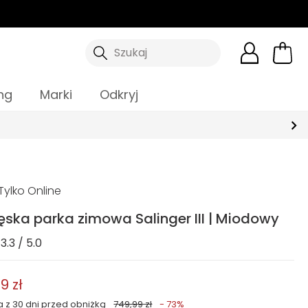
Szukaj
ng
Marki
Odkryj
ylko Online
ęska parka zimowa Salinger III | Miodowy
3.3 / 5.0
9 zł
a z 30 dni przed obniżką
749,99 zł
- 73%