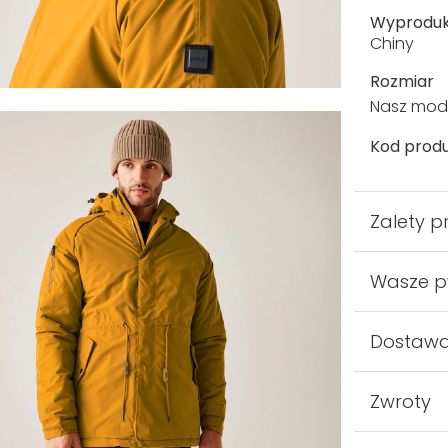
Wyprodu
Chiny
Rozmiar
Nasz mode
Kod produ
Zalety p
Wasze p
Dostaw
Zwroty