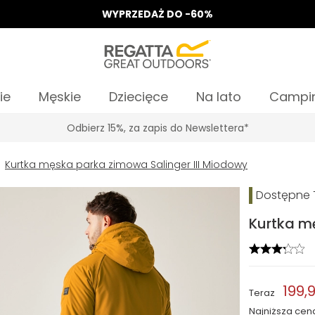
WYPRZEDAŻ DO -60%
ie
Męskie
Dziecięce
Na lato
Campi
Odbierz 15%, za zapis do Newslettera*
Kurtka męska parka zimowa Salinger III Miodowy
Dostępne T
Kurtka m
199,9
Teraz
Najniższa cen