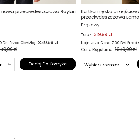
imowa przeciwdeszczowa Raylan
Kurtka męska przejściow
przeciwdeszczowa Eamo
Brązowy
319,99 zł
Teraz
349,99 zł
0 Dni Przed Obniżką
Najniższa Cena Z 30 Dni Przed
49,99 zł
1049,99 zł
Cena Regularna
Dodaj Do Koszyka