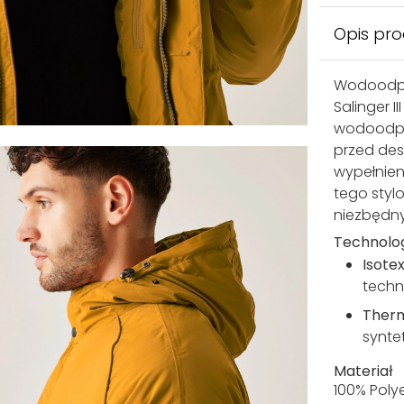
Opis pr
Wodoodpor
Salinger I
wodoodpor
przed des
wypełnien
tego styl
niezbędny
Technolo
Isote
tech
Ther
synte
Materiał
100% Poly