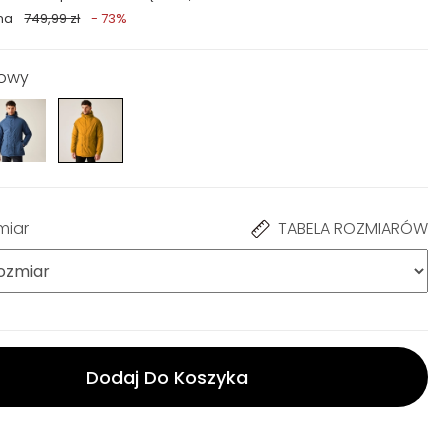
na
749,99 zł
- 73%
dowy
miar
TABELA ROZMIARÓW
Dodaj Do Koszyka