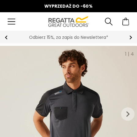
WYPRZEDAŻ DO -60%
Odbierz 15%, za zapis do Newslettera*
1
|
4
keyboard_arrow_right