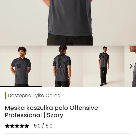
chevron_right
Dostępne Tylko Online
Męska koszulka polo Offensive
Professional | Szary
5.0 / 5.0