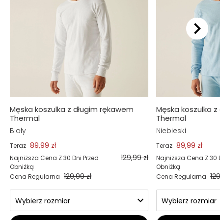
Męska koszulka z długim rękawem
Męska koszulka 
Thermal
Thermal
Biały
Niebieski
89,99 zł
89,99 zł
Teraz
Teraz
129,99 zł
Najniższa Cena Z 30 Dni Przed
Najniższa Cena Z 30 
Obniżką
Obniżką
129,99 zł
129
Cena Regularna
Cena Regularna