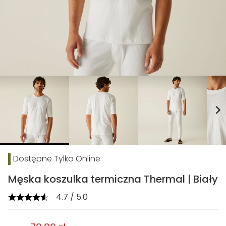
chevron_right
Dostępne Tylko Online
Męska koszulka termiczna Thermal | Biały
4.7 / 5.0