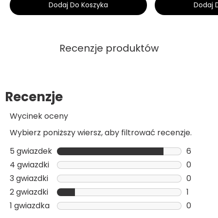
Dodaj Do Koszyka
Dodaj 
Recenzje produktów