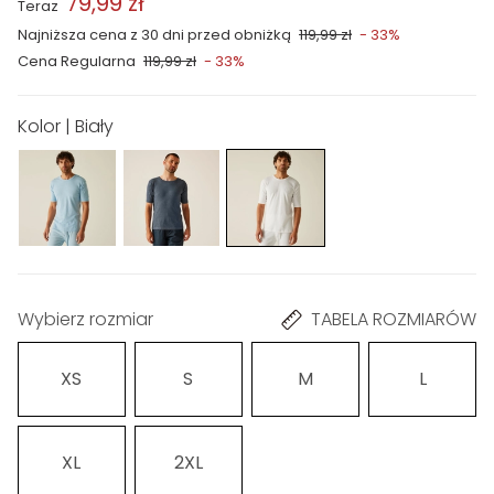
79,99 zł
Teraz
Najniższa cena z 30 dni przed obniżką
119,99 zł
- 33%
Cena Regularna
119,99 zł
- 33%
Kolor | Biały
Wybierz rozmiar
TABELA ROZMIARÓW
XS
S
M
L
XL
2XL