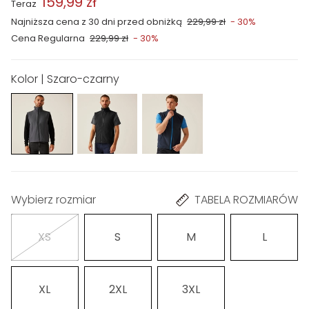
159,99 zł
Teraz
Najniższa cena z 30 dni przed obniżką
229,99 zł
- 30%
Cena Regularna
229,99 zł
- 30%
Kolor | Szaro-czarny
Wybierz rozmiar
TABELA ROZMIARÓW
XS
S
M
L
XL
2XL
3XL