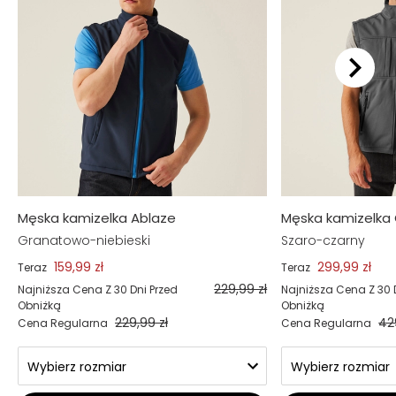
Męska kamizelka Ablaze
Męska kamizelka
Granatowo-niebieski
Szaro-czarny
159,99 zł
299,99 zł
Teraz
Teraz
229,99 zł
Najniższa Cena Z 30 Dni Przed
Najniższa Cena Z 30 
Obniżką
Obniżką
229,99 zł
42
Cena Regularna
Cena Regularna