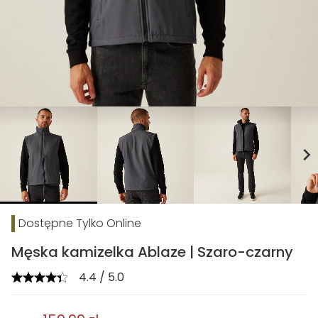
chevron_right
Dostępne Tylko Online
Męska kamizelka Ablaze | Szaro-czarny
4.4 / 5.0