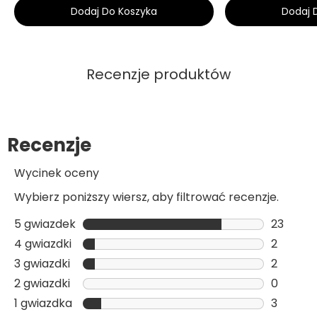
Dodaj Do Koszyka
Dodaj 
Recenzje produktów