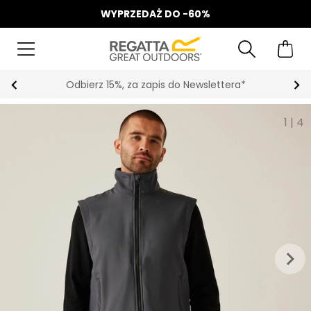
WYPRZEDAŻ DO -60%
Odbierz 15%, za zapis do Newslettera*
1
|
4
keyboard_arrow_right