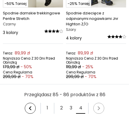
-50% Taniej
-25% Taniej
Spodnie damskie trekkingowe
Spodnie dziecięce z
Pentre Stretch
odpinanymi nogawkami Jnr
Czarny
Highton Z/O
Szary
3
kolory
4
kolory
89,99 zł
89,99 zł
Teraz
Teraz
Najniższa Cena Z 30 Dni Przed
Najniższa Cena Z 30 Dni Przed
Obniżką
Obniżką
179,99 zł
- 50%
119,99 zł
- 25%
Cena Regularna
Cena Regularna
299,99 zł
- 70%
299,99 zł
- 70%
Przeglądasz 85 - 86 produktów z 86
1
2
3
4