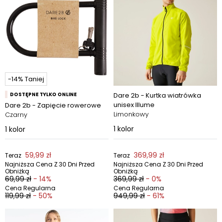
-14% Taniej
DOSTĘPNE TYLKO ONLINE
Dare 2b - Kurtka wiatrówka
unisex Illume
Dare 2b - Zapięcie rowerowe
Limonkowy
Czarny
1
kolor
1
kolor
59,99 zł
369,99 zł
Teraz
Teraz
Najniższa Cena Z 30 Dni Przed
Najniższa Cena Z 30 Dni Przed
Obniżką
Obniżką
69,99 zł
- 14%
369,99 zł
- 0%
Cena Regularna
Cena Regularna
119,99 zł
- 50%
949,99 zł
- 61%