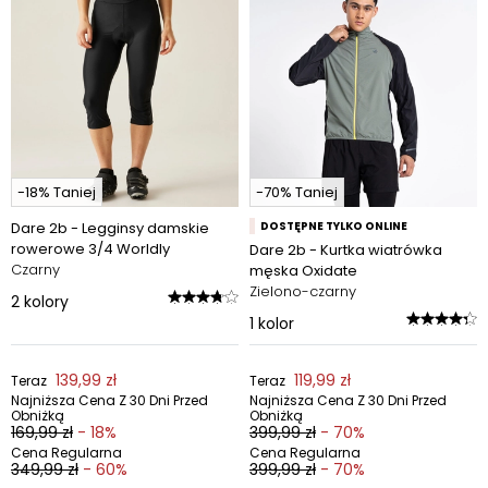
-18% Taniej
-70% Taniej
Dare 2b - Legginsy damskie
DOSTĘPNE TYLKO ONLINE
rowerowe 3/4 Worldly
Dare 2b - Kurtka wiatrówka
Czarny
męska Oxidate
Zielono-czarny
2
kolory
1
kolor
139,99 zł
119,99 zł
Teraz
Teraz
Najniższa Cena Z 30 Dni Przed
Najniższa Cena Z 30 Dni Przed
Obniżką
Obniżką
169,99 zł
- 18%
399,99 zł
- 70%
Cena Regularna
Cena Regularna
349,99 zł
- 60%
399,99 zł
- 70%