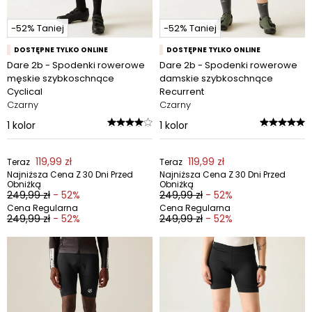
-52% Taniej
-52% Taniej
DOSTĘPNE TYLKO ONLINE
DOSTĘPNE TYLKO ONLINE
Dare 2b - Spodenki rowerowe
Dare 2b - Spodenki rowerowe
męskie szybkoschnące
damskie szybkoschnące
Cyclical
Recurrent
Czarny
Czarny
1
kolor
1
kolor
119,99 zł
119,99 zł
Teraz
Teraz
Najniższa Cena Z 30 Dni Przed
Najniższa Cena Z 30 Dni Przed
Obniżką
Obniżką
249,99 zł
- 52%
249,99 zł
- 52%
Cena Regularna
Cena Regularna
249,99 zł
- 52%
249,99 zł
- 52%