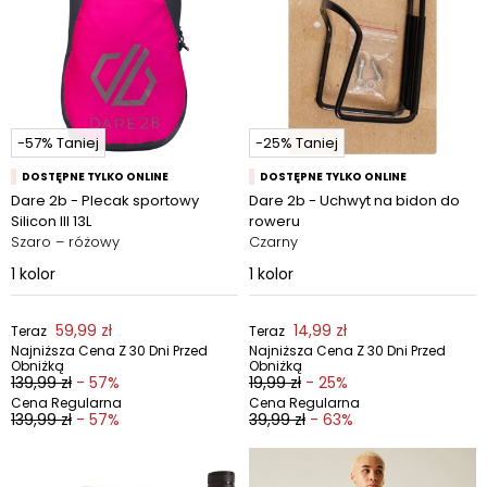
-57% Taniej
-25% Taniej
DOSTĘPNE TYLKO ONLINE
DOSTĘPNE TYLKO ONLINE
Dare 2b - Plecak sportowy
Dare 2b - Uchwyt na bidon do
Silicon III 13L
roweru
Szaro – różowy
Czarny
1
kolor
1
kolor
59,99 zł
14,99 zł
Teraz
Teraz
Najniższa Cena Z 30 Dni Przed
Najniższa Cena Z 30 Dni Przed
Obniżką
Obniżką
139,99 zł
- 57%
19,99 zł
- 25%
Cena Regularna
Cena Regularna
139,99 zł
- 57%
39,99 zł
- 63%