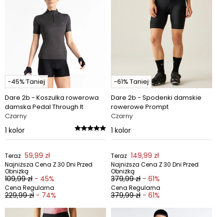
-45% Taniej
-61% Taniej
Dare 2b - Koszulka rowerowa
Dare 2b - Spodenki damskie
damska Pedal Through It
rowerowe Prompt
Czarny
Czarny
1
kolor
1
kolor
59,99 zł
149,99 zł
Teraz
Teraz
Najniższa Cena Z 30 Dni Przed
Najniższa Cena Z 30 Dni Przed
Obniżką
Obniżką
109,99 zł
- 45%
379,99 zł
- 61%
Cena Regularna
Cena Regularna
229,99 zł
- 74%
379,99 zł
- 61%