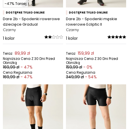
-47% Taniej
DOSTĘPNE TYLKO ONLINE
DOSTĘPNE TYLKO ONLINE
Dare 2b - Spodenki rowerowe
Dare 2b - Spodenki męskie
dziecięce Gradual
rowerowe Ecliptic II
Czarny
Czarny
1
kolor
1
kolor
89,99 zł
159,99 zł
Teraz
Teraz
Najniższa Cena Z 30 Dni Przed
Najniższa Cena Z 30 Dni Przed
Obniżką
Obniżką
169,99 zł
- 47%
159,99 zł
- 0%
Cena Regularna
Cena Regularna
169,99 zł
- 47%
349,99 zł
- 54%