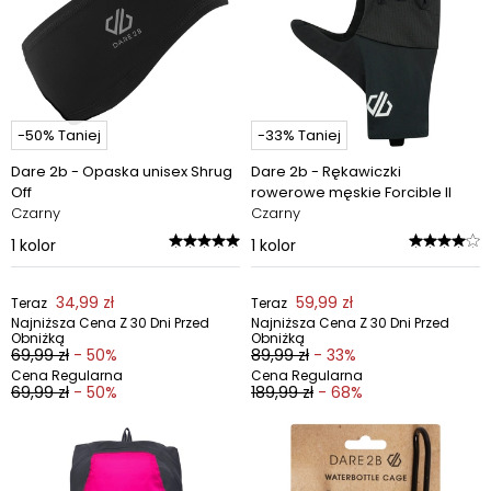
-50% Taniej
-33% Taniej
Dare 2b - Opaska unisex Shrug
Dare 2b - Rękawiczki
Off
rowerowe męskie Forcible II
Czarny
Czarny
1
kolor
1
kolor
34,99 zł
59,99 zł
Teraz
Teraz
Najniższa Cena Z 30 Dni Przed
Najniższa Cena Z 30 Dni Przed
Obniżką
Obniżką
69,99 zł
- 50%
89,99 zł
- 33%
Cena Regularna
Cena Regularna
69,99 zł
- 50%
189,99 zł
- 68%