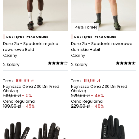
-48% Taniej
DOSTĘPNE TYLKO ONLINE
DOSTĘPNE TYLKO ONLINE
Dare 2b - Spodenki męskie
Dare 2b - Spodenki rowerowe
rowerowe Bold
damskie Habit
Czarny
Czarny
2
kolory
2
kolory
109,99 zł
119,99 zł
Teraz
Teraz
Najniższa Cena Z 30 Dni Przed
Najniższa Cena Z 30 Dni Przed
Obniżką
Obniżką
109,99 zł
- 0%
229,99 zł
- 48%
Cena Regularna
Cena Regularna
199,99 zł
- 45%
229,99 zł
- 48%