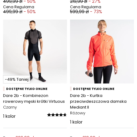
499,99 zł
- 50%
219,99 zł
- 27%
Cena Regularna
Cena Regularna
499,99 zł
- 50%
599,99 zł
- 73%
-49% Taniej
DOSTĘPNE TYLKO ONLINE
DOSTĘPNE TYLKO ONLINE
Dare 2b - Kombinezon
Dare 2b - Kurtka
rowerowy męski krótki Virtuous
przeciwdeszczowa damska
Czarny
Mediant II
Różowy
1
kolor
1
kolor