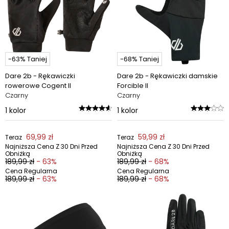
-63% Taniej
-68% Taniej
Dare 2b - Rękawiczki
Dare 2b - Rękawiczki damskie
rowerowe Cogent II
Forcible II
Czarny
Czarny
1
kolor
1
kolor
69,99 zł
59,99 zł
Teraz
Teraz
Najniższa Cena Z 30 Dni Przed
Najniższa Cena Z 30 Dni Przed
Obniżką
Obniżką
189,99 zł
- 63%
189,99 zł
- 68%
Cena Regularna
Cena Regularna
189,99 zł
- 63%
189,99 zł
- 68%