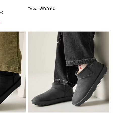
399,99 zł
Teraz
żką
%