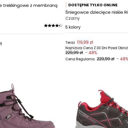
ce trekkingowe z membraną
DOSTĘPNE TYLKO ONLINE
Śniegowce dziecięce niskie Ri
Czarny
5
kolory
119,99 zł
Teraz
ł
Najniższa Cena Z 30 Dni Przed Obni
229,99 zł
- 48%
229,99 zł
- 48
Cena Regularna