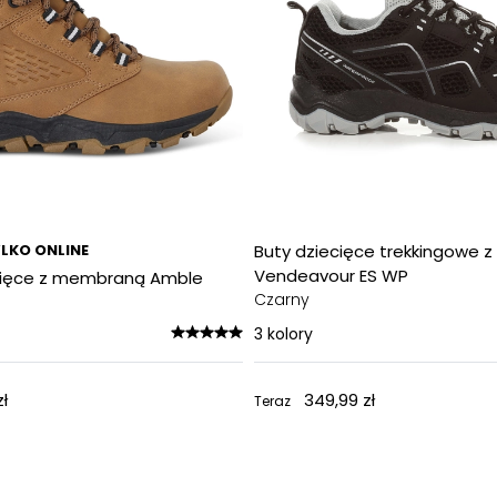
LKO ONLINE
Buty dziecięce trekkingowe
Vendeavour ES WP
cięce z membraną Amble
Czarny
3
kolory
ł
349,99 zł
Teraz