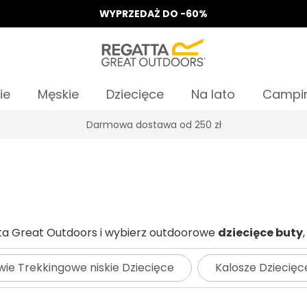
WYPRZEDAŻ DO -60%
ie
Męskie
Dziecięce
Na lato
Campi
Odbierz 15%, za zapis do Newslettera*
ta Great Outdoors i wybierz outdoorowe
dziecięce buty
ie Trekkingowe niskie Dziecięce
Kalosze Dziecięc