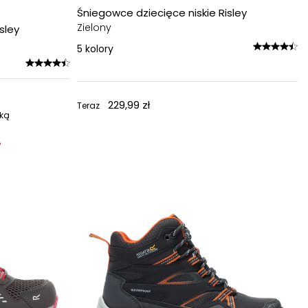
Śniegowce dziecięce niskie Risley
Zielony
sley
5
kolory
229,99 zł
Teraz
żką
%