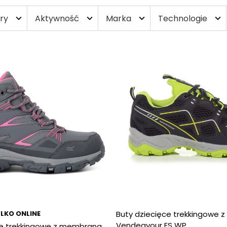
ry
Aktywność
Marka
Technologie
expand_more
expand_more
expand_more
expand_more
LKO ONLINE
Buty dziecięce trekkingowe
Vendeavour ES WP
ce trekkingowe z membraną