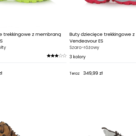
ce trekkingowe z membraną
Buty dziecięce trekkingowe
ES
Vendeavour ES
łty
Szaro-różowy
3
kolory
ł
349,99 zł
Teraz