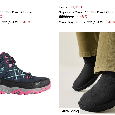
119,99 zł
Teraz
 30 Dni Przed Obniżką
Najniższa Cena Z 30 Dni Przed Obni
229,99 zł
8%
- 48%
229,99 zł
229,99 zł
- 48%
- 48
Cena Regularna
-48% Taniej