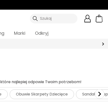
Szukaj
ng
Marki
Odkryj
, które najlepiej odpowie Twoim potrzebom!
e
Obuwie Skarpety Dziecięce
Sandały i kla