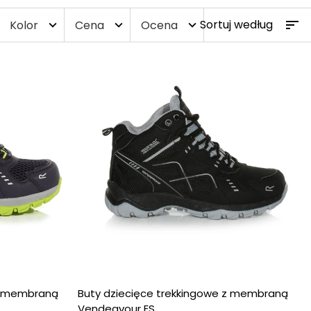
Kolor
Cena
Ocena
expand_more
expand_more
expand_more
 z membraną
Buty dziecięce trekkingowe z membraną
Vendeavour ES