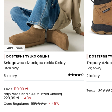
-48% Taniej
DOSTĘPNE TYLKO ONLINE
DOSTĘPNE TY
Śniegowce dziecięce niskie Risley
Trapery dzie
Brązowy
Brązowy
5
kolory
2
kolory
119,99 zł
Teraz
349,99 z
Teraz
Najniższa Cena Z 30 Dni Przed Obniżką
229,99 zł
- 48%
229,99 zł
- 48%
Cena Regularna