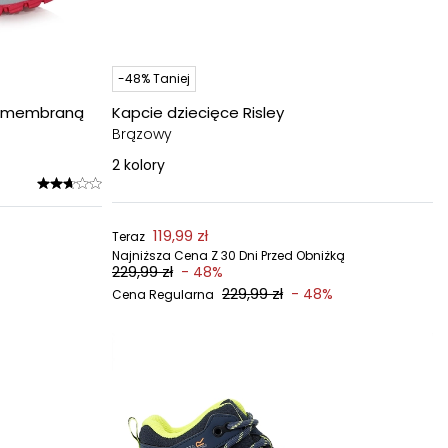
-48% Taniej
 z membraną
Kapcie dziecięce Risley
Brązowy
2
kolory
119,99 zł
Teraz
Najniższa Cena Z 30 Dni Przed Obniżką
229,99 zł
- 48%
229,99 zł
- 48%
Cena Regularna