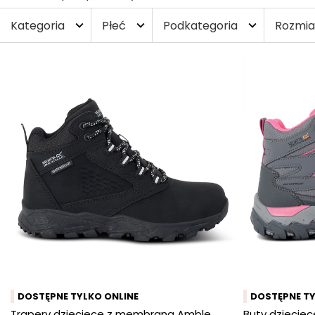
Kategoria
Płeć
Podkategoria
Rozmia
expand_more
expand_more
expand_more
DOSTĘPNE TYLKO ONLINE
DOSTĘPNE TY
Trapery dziecięce z membraną Amble
Buty dziecię