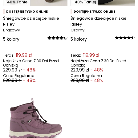
-48% Taniej
-48% Taniej
DOSTĘPNE TYLKO ONLINE
DOSTĘPNE TYLKO ONLINE
Śniegowce dziecięce niskie
Śniegowce dziecięce niskie
Risley
Risley
Brązowy
Czarny
5
kolory
5
kolory
119,99 zł
119,99 zł
Teraz
Teraz
Najniższa Cena Z 30 Dni Przed
Najniższa Cena Z 30 Dni Przed
Obniżką
Obniżką
229,99 zł
- 48%
229,99 zł
- 48%
Cena Regularna
Cena Regularna
229,99 zł
- 48%
229,99 zł
- 48%