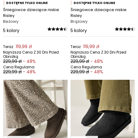
DOSTĘPNE TYLKO ONLINE
DOSTĘPNE TYLKO ONLINE
Śniegowce dziecięce niskie
Śniegowce dziecięce niskie
Risley
Risley
Beżowy
Brązowy
5
kolory
5
kolory
119,99 zł
119,99 zł
Teraz
Teraz
Najniższa Cena Z 30 Dni Przed
Najniższa Cena Z 30 Dni Przed
Obniżką
Obniżką
229,99 zł
- 48%
229,99 zł
- 48%
Cena Regularna
Cena Regularna
229,99 zł
- 48%
229,99 zł
- 48%