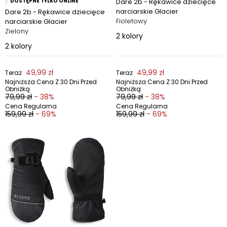
DOSTĘPNE TYLKO ONLINE
Dare 2b - Rękawice dziecięce
narciarskie Glacier
Dare 2b - Rękawice dziecięce
Fioletowy
narciarskie Glacier
Zielony
2
kolory
2
kolory
49,99 zł
49,99 zł
Teraz
Teraz
Najniższa Cena Z 30 Dni Przed
Najniższa Cena Z 30 Dni Przed
Obniżką
Obniżką
79,99 zł
- 38%
79,99 zł
- 38%
Cena Regularna
Cena Regularna
159,99 zł
- 69%
159,99 zł
- 69%