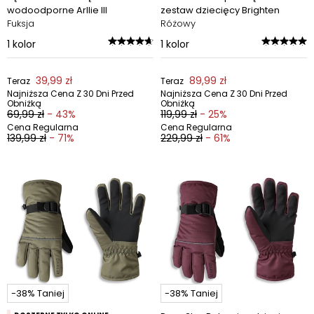
wodoodporne Arllie III
zestaw dziecięcy Brighten
Fuksja
Różowy
1
kolor
1
kolor
39,99 zł
89,99 zł
Teraz
Teraz
Najniższa Cena Z 30 Dni Przed
Najniższa Cena Z 30 Dni Przed
Obniżką
Obniżką
69,99 zł
- 43%
119,99 zł
- 25%
Cena Regularna
Cena Regularna
139,99 zł
- 71%
229,99 zł
- 61%
-38% Taniej
-38% Taniej