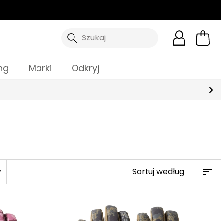
Szukaj
ng
Marki
Odkryj
more