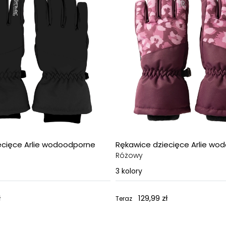
ecięce Arlie wodoodporne
Rękawice dziecięce Arlie wo
Różowy
3
kolory
ł
129,99 zł
Teraz