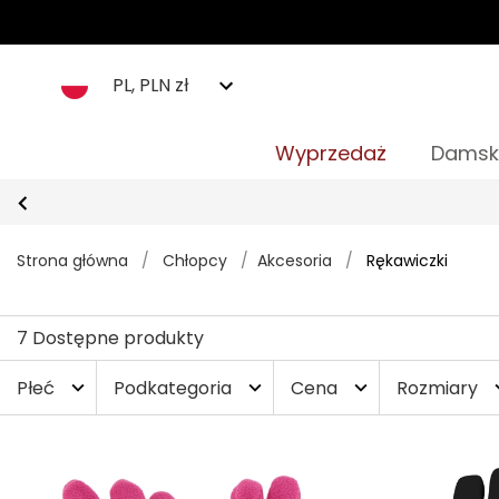
PL, PLN zł
Wyprzedaż
Damsk
Strona główna
/
Chłopcy
/
Akcesoria
/
Rękawiczki
7 Dostępne produkty
Płeć
Podkategoria
Cena
Rozmiary
expand_more
expand_more
expand_more
expa