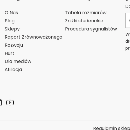
Do
O Nas
Tabela rozmiarów
Blog
Zniżki studenckie
Sklepy
Procedura sygnalistów
Wy
Raport Zrównoważonego
dr
Rozwoju
pr
Hurt
Dla mediów
Afiliacja
Regulamin skle