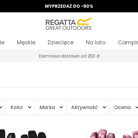
WYPRZEDAŻ DO -60%
ie
Męskie
Dziecięce
Na lato
Campi
Darmowa dostawa od 250 zł
Kolor
Marka
Aktywność
Ocena
nd_more
expand_more
expand_more
expand_more
expand_