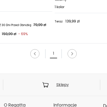
1
kolor
139,99 zł
Teraz
79,99 zł
 30 Dni Przed Obniżką
159,99 zł
- 69%
1
Sklepy
O Regatta
Informacje
D