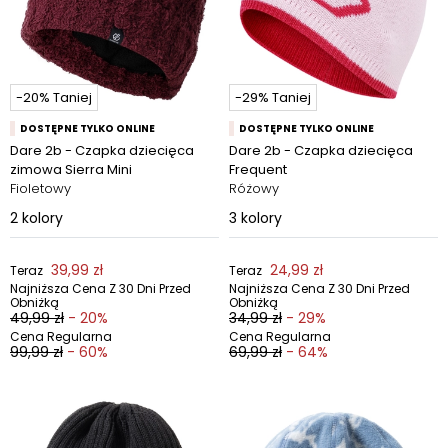
-20% Taniej
-29% Taniej
DOSTĘPNE TYLKO ONLINE
DOSTĘPNE TYLKO ONLINE
Dare 2b - Czapka dziecięca
Dare 2b - Czapka dziecięca
zimowa Sierra Mini
Frequent
Fioletowy
Różowy
2
kolory
3
kolory
39,99 zł
24,99 zł
Teraz
Teraz
Najniższa Cena Z 30 Dni Przed
Najniższa Cena Z 30 Dni Przed
Obniżką
Obniżką
49,99 zł
- 20%
34,99 zł
- 29%
Cena Regularna
Cena Regularna
99,99 zł
- 60%
69,99 zł
- 64%