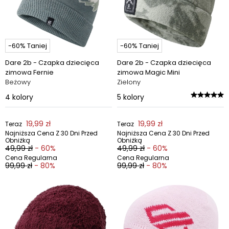
-60% Taniej
-60% Taniej
Dare 2b - Czapka dziecięca
Dare 2b - Czapka dziecięca
zimowa Fernie
zimowa Magic Mini
Beżowy
Zielony
4
kolory
5
kolory
19,99 zł
19,99 zł
Teraz
Teraz
Najniższa Cena Z 30 Dni Przed
Najniższa Cena Z 30 Dni Przed
Obniżką
Obniżką
49,99 zł
- 60%
49,99 zł
- 60%
Cena Regularna
Cena Regularna
99,99 zł
- 80%
99,99 zł
- 80%