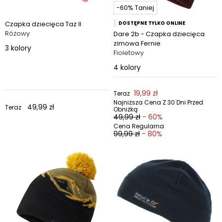
-60% Taniej
Czapka dziecięca Taz II
DOSTĘPNE TYLKO ONLINE
Różowy
Dare 2b - Czapka dziecięca
zimowa Fernie
3
kolory
Fioletowy
4
kolory
19,99 zł
Teraz
Najniższa Cena Z 30 Dni Przed
49,99 zł
Teraz
Obniżką
49,99 zł
- 60%
Cena Regularna
99,99 zł
- 80%