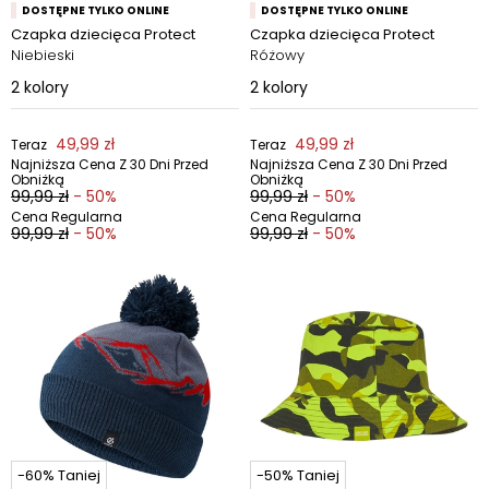
DOSTĘPNE TYLKO ONLINE
DOSTĘPNE TYLKO ONLINE
Czapka dziecięca Protect
Czapka dziecięca Protect
Niebieski
Różowy
2
kolory
2
kolory
49,99 zł
49,99 zł
Teraz
Teraz
Najniższa Cena Z 30 Dni Przed
Najniższa Cena Z 30 Dni Przed
Obniżką
Obniżką
99,99 zł
- 50%
99,99 zł
- 50%
Cena Regularna
Cena Regularna
99,99 zł
- 50%
99,99 zł
- 50%
-60% Taniej
-50% Taniej