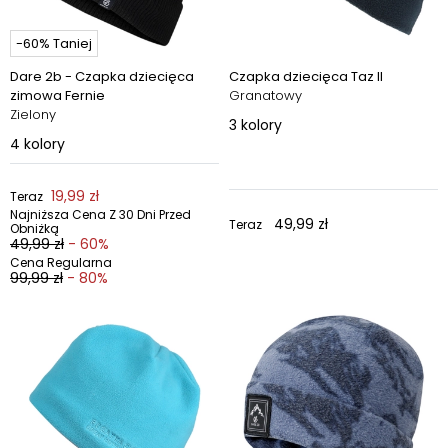
-60% Taniej
Dare 2b - Czapka dziecięca
Czapka dziecięca Taz II
zimowa Fernie
Granatowy
Zielony
3
kolory
4
kolory
19,99 zł
Teraz
Najniższa Cena Z 30 Dni Przed
49,99 zł
Teraz
Obniżką
49,99 zł
- 60%
Cena Regularna
99,99 zł
- 80%