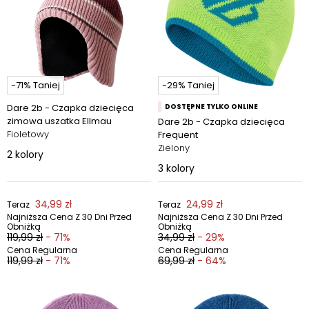
-71% Taniej
-29% Taniej
Dare 2b - Czapka dziecięca
DOSTĘPNE TYLKO ONLINE
zimowa uszatka Ellmau
Dare 2b - Czapka dziecięca
Fioletowy
Frequent
Zielony
2
kolory
3
kolory
34,99 zł
24,99 zł
Teraz
Teraz
Najniższa Cena Z 30 Dni Przed
Najniższa Cena Z 30 Dni Przed
Obniżką
Obniżką
119,99 zł
- 71%
34,99 zł
- 29%
Cena Regularna
Cena Regularna
119,99 zł
- 71%
69,99 zł
- 64%