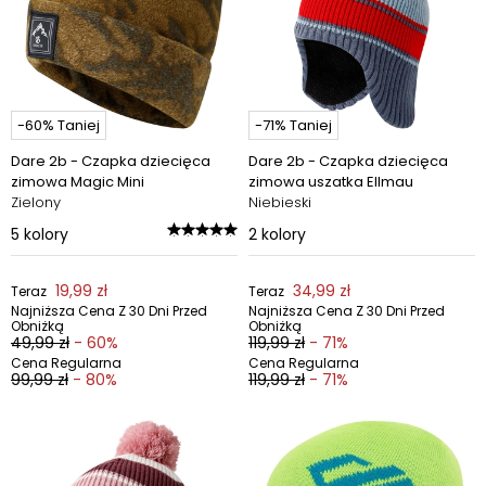
-60% Taniej
-71% Taniej
Dare 2b - Czapka dziecięca
Dare 2b - Czapka dziecięca
zimowa Magic Mini
zimowa uszatka Ellmau
Zielony
Niebieski
5
kolory
2
kolory
19,99 zł
34,99 zł
Teraz
Teraz
Najniższa Cena Z 30 Dni Przed
Najniższa Cena Z 30 Dni Przed
Obniżką
Obniżką
49,99 zł
- 60%
119,99 zł
- 71%
Cena Regularna
Cena Regularna
99,99 zł
- 80%
119,99 zł
- 71%