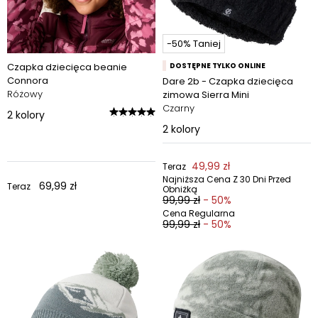
-50% Taniej
Czapka dziecięca beanie
DOSTĘPNE TYLKO ONLINE
Connora
Dare 2b - Czapka dziecięca
Różowy
zimowa Sierra Mini
Czarny
2
kolory
2
kolory
49,99 zł
Teraz
Najniższa Cena Z 30 Dni Przed
69,99 zł
Teraz
Obniżką
99,99 zł
- 50%
Cena Regularna
99,99 zł
- 50%