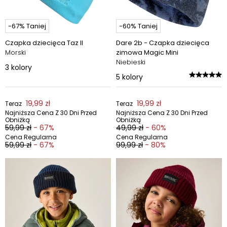
-67% Taniej
-60% Taniej
Czapka dziecięca Taz II
Dare 2b - Czapka dziecięca
Morski
zimowa Magic Mini
Niebieski
3
kolory
5
kolory
19,99 zł
19,99 zł
Teraz
Teraz
Najniższa Cena Z 30 Dni Przed
Najniższa Cena Z 30 Dni Przed
Obniżką
Obniżką
59,99 zł
- 67%
49,99 zł
- 60%
Cena Regularna
Cena Regularna
59,99 zł
- 67%
99,99 zł
- 80%