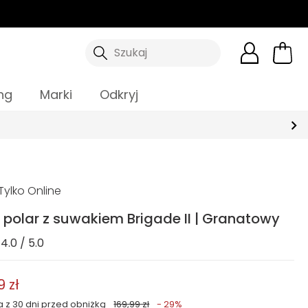
Szukaj
ng
Marki
Odkryj
ylko Online
 polar z suwakiem Brigade II | Granatowy
4.0 / 5.0
9 zł
a z 30 dni przed obniżką
169,99 zł
- 29%