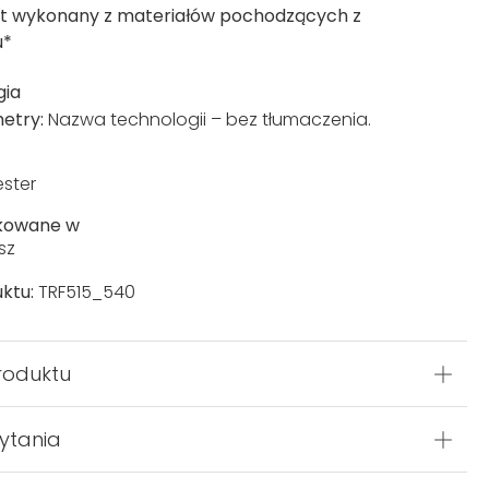
t wykonany z materiałów pochodzących z
u*
gia
etry:
Nazwa technologii – bez tłumaczenia.
ester
kowane w
sz
ktu:
TRF515_540
roduktu
ytania