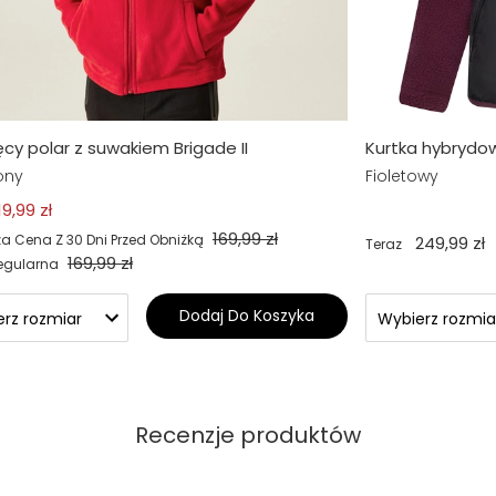
ęcy polar z suwakiem Brigade II
Kurtka hybrydo
ony
Fioletowy
19,99 zł
169,99 zł
za Cena Z 30 Dni Przed Obniżką
249,99 zł
Teraz
169,99 zł
egularna
Dodaj Do Koszyka
Recenzje produktów