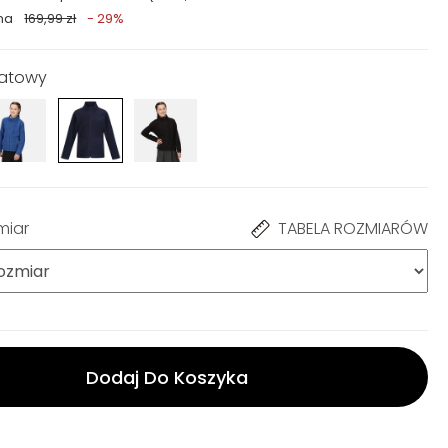
na
169,99 zł
- 29%
natowy
miar
TABELA ROZMIARÓW
Dodaj Do Koszyka