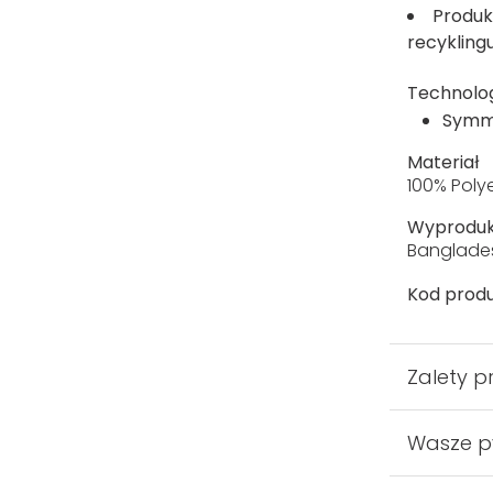
Produk
recykling
Technolo
Symm
Materiał
100% Poly
Wyprodu
Banglade
Kod produ
Zalety p
Wasze p