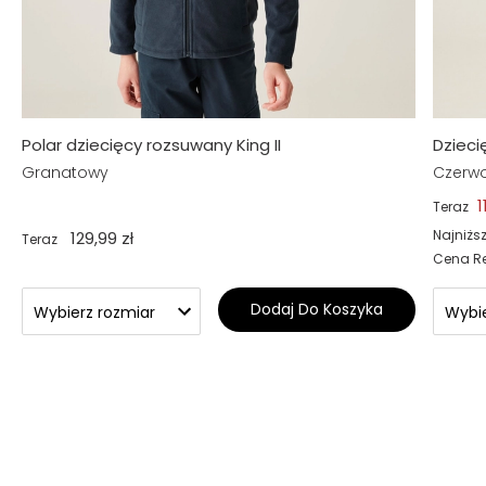
Polar dziecięcy rozsuwany King II
Dzieci
Granatowy
Czerw
1
Teraz
Najniżs
129,99 zł
Teraz
Cena R
Dodaj Do Koszyka