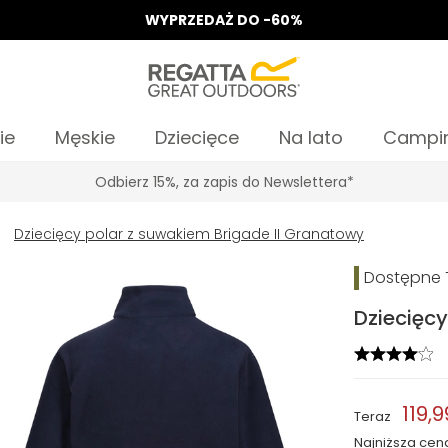
WYPRZEDAŻ DO -60%
ie
Męskie
Dziecięce
Na lato
Campi
Odbierz 15%, za zapis do Newslettera*
Dziecięcy polar z suwakiem Brigade II Granatowy
Dostępne T
Dziecięcy
119,9
Teraz
Najniższa cen