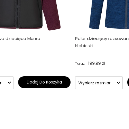
wa dziecięca Munro
Polar dziecięcy rozsuwa
Niebieski
199,99 zł
Teraz
Dodaj Do Koszyka