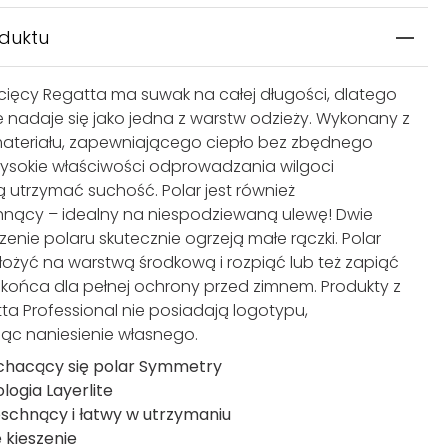
oduktu
ecięcy Regatta ma suwak na całej długości, dlatego
 nadaje się jako jedna z warstw odzieży. Wykonany z
materiału, zapewniającego ciepło bez zbędnego
Wysokie właściwości odprowadzania wilgoci
utrzymać suchość. Polar jest również
nący – idealny na niespodziewaną ulewę! Dwie
zenie polaru skutecznie ogrzeją małe rączki. Polar
ożyć na warstwą środkową i rozpiąć lub też zapiąć
końca dla pełnej ochrony przed zimnem. Produkty z
tta Professional nie posiadają logotypu,
jąc naniesienie własnego.
hacący się polar Symmetry
logia Layerlite
schnący i łatwy w utrzymaniu
 kieszenie