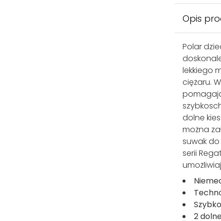
Opis pr
Polar dzi
doskonale
lekkiego 
ciężaru. 
pomagają 
szybkosch
dolne kies
można zał
suwak do 
serii Rega
umożliwia
Niemec
Techno
Szybko
2 dolne