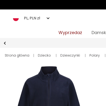
PL, PLN zł
Wyprzedaż
Damsk
Strona główna
|
Dziecko
|
Dziewczynki
|
Polary
|