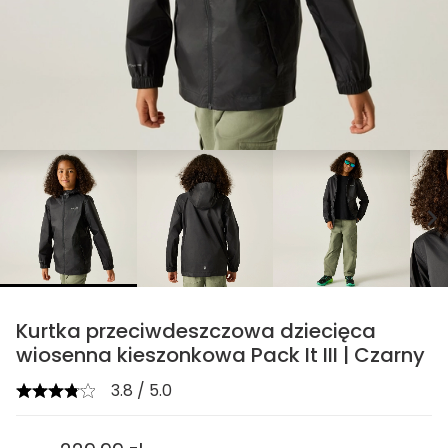
chevron_right
Kurtka przeciwdeszczowa dziecięca
wiosenna kieszonkowa Pack It III | Czarny
3.8 / 5.0