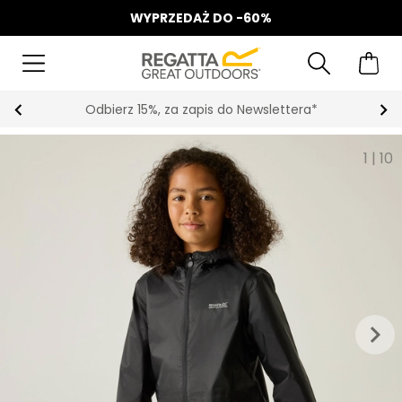
WYPRZEDAŻ DO -60%
Odbierz 15%, za zapis do Newslettera*
1
|
10
keyboard_arrow_right