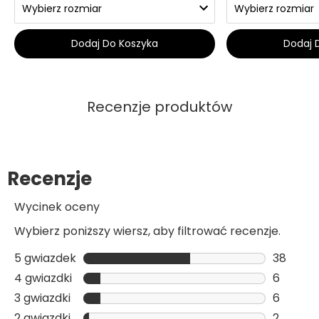
Dodaj Do Koszyka
Dodaj 
Recenzje produktów