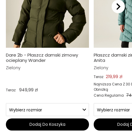
Dare 2b - Płaszcz damski zimowy
Płaszcz damski z
ocieplany Wander
Anita
Zielony
Zielony
219,99 zł
Teraz
Najniższa Cena Z 30 
949,99 zł
Obniżką
Teraz
74
Cena Regularna
Dodaj Do Koszyka
Dodaj 