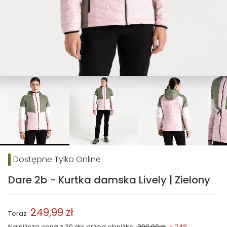
chevron_right
Dostępne Tylko Online
Dare 2b - Kurtka damska Lively | Zielony
249,99 zł
Teraz
Najniższa cena z 30 dni przed obniżką
329,99 zł
- 24%