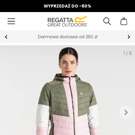
WYPRZEDAŻ DO -60%
Darmowa dostawa od 250 zł
1
|
8
keyboard_arrow_right