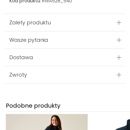
100% Poliester
Wyprodukowane w
Bangladesz
Rozmiar
Nasza modelka ma na sobie rozmiar 36
Kod produktu:
RWA528_540
Zalety produktu
Wasze pytania
Dostawa
Zwroty