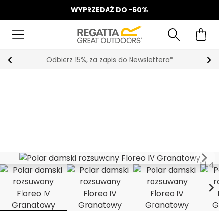
WYPRZEDAŻ DO -60%
Odbierz 15%, za zapis do Newslettera*
keyboard_arrow_right
1
|
4
chevron_right