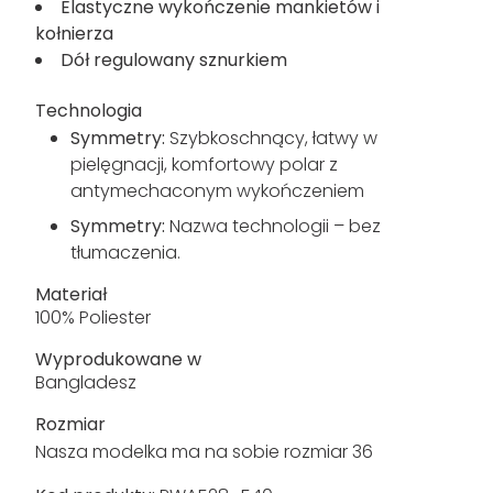
doskonale nadaje się na spacery i wędrówki.
Odporny na mechacenie Polar SYMMETRY,
wykonany w 70% z poliestru/30% z poliestru
pochodzącego z recyklingu - 240 g/m²
Jednostronnie szczotkowany, jednostronnie
odporny na mechacenie
2 dolne kieszenie na zamek
Elastyczne wykończenie mankietów i
kołnierza
Dół regulowany sznurkiem
Technologia
Symmetry:
Szybkoschnący, łatwy w
pielęgnacji, komfortowy polar z
antymechaconym wykończeniem
Symmetry:
Nazwa technologii – bez
tłumaczenia.
Materiał