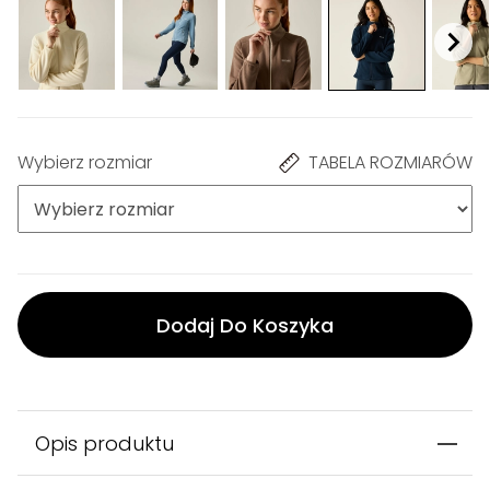
Wybierz rozmiar
TABELA ROZMIARÓW
Dodaj Do Koszyka
Bezpieczna płatność PayU
Wysyłka z Polski
30 dni na zwrot