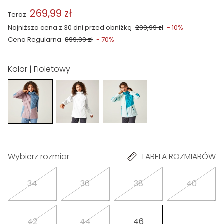
269,99 zł
Teraz
Najniższa cena z 30 dni przed obniżką
299,99 zł
- 10%
Cena Regularna
899,99 zł
- 70%
Kolor | Fioletowy
Wybierz rozmiar
TABELA ROZMIARÓW
34
36
38
40
42
44
46