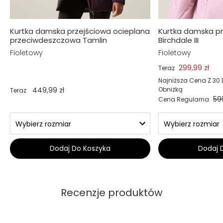
Kurtka damska przejściowa ocieplana
Kurtka damska p
przeciwdeszczowa Tamlin
Birchdale III
Fioletowy
Fioletowy
299,99 zł
Teraz
Najniższa Cena Z 30 
449,99 zł
Obniżką
Teraz
59
Cena Regularna
Dodaj Do Koszyka
Dodaj 
Recenzje produktów