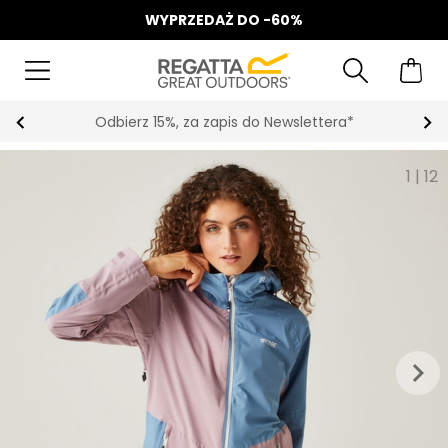
WYPRZEDAŻ DO -60%
Odbierz 15%, za zapis do Newslettera*
1
|
12
keyboard_arrow_right