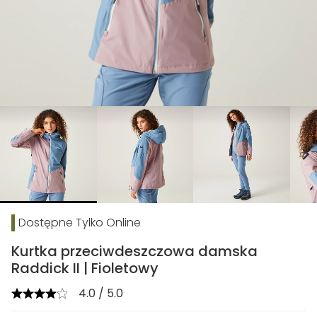
chevron_right
Dostępne Tylko Online
Kurtka przeciwdeszczowa damska
Raddick II | Fioletowy
4.0 / 5.0