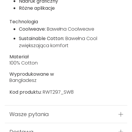
Tkanina dżersejowa Coolweave o
gramaturze 160 g/m², wykonana w 100% ze
zrównoważonej bawełny
160 g/m² 95% zrównoważona bawełna, 5%
wiskoza, tkanina marglowa
Nadruk graficzny
Różne aplikacje
Technologia
Coolweave:
Bawełna Coolweave
Sustainable Cotton:
Bawełna Cool
zwiększająca komfort
Materiał
100% Cotton
Wyprodukowane w
Bangladesz