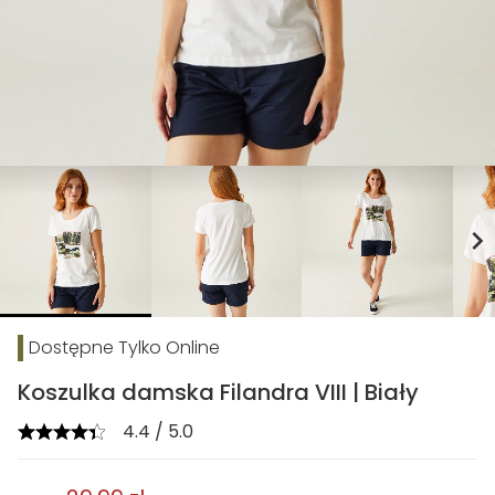
chevron_right
Dostępne Tylko Online
Koszulka damska Filandra VIII | Biały
4.4 / 5.0