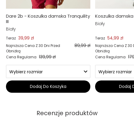
Dare 2b - Koszulka damska Tranquility
Koszulka damska
III
Biały
Biały
39,99 zł
54,99 zł
Teraz
Teraz
89,99 zł
Najniższa Cena Z 30 Dni Przed
Najniższa Cena Z 30 
Obniżką
Obniżką
139,99 zł
179
Cena Regularna
Cena Regularna
Dodaj Do Koszyka
Dodaj 