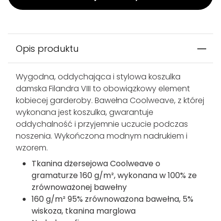
Wysyłka z Polski
Dostawa 1–3 dni
Ponad 7 tys. 5-gwiazdkowych recenzji w
serwisie Trustpilot
Opis produktu
Wygodna, oddychająca i stylowa koszulka
damska Filandra VIII to obowiązkowy element
kobiecej garderoby. Bawełna Coolweave, z której
wykonana jest koszulka, gwarantuje
oddychalność i przyjemnie uczucie podczas
noszenia. Wykończona modnym nadrukiem i
wzorem.