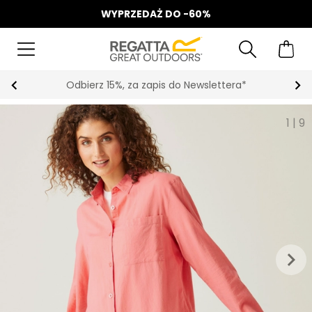
WYPRZEDAŻ DO -60%
Odbierz 15%, za zapis do Newslettera*
1
|
9
keyboard_arrow_right