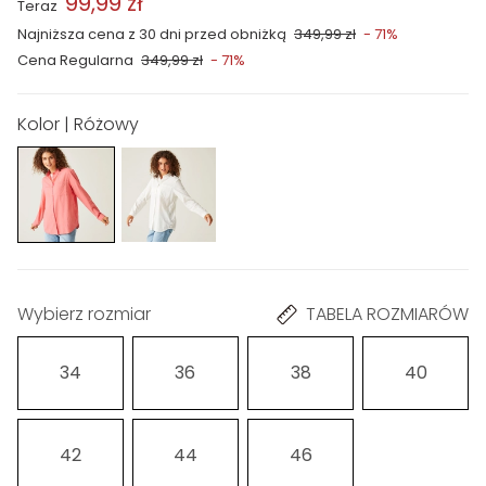
99,99 zł
Teraz
Najniższa cena z 30 dni przed obniżką
349,99 zł
- 71%
Cena Regularna
349,99 zł
- 71%
Kolor | Różowy
Wybierz rozmiar
TABELA ROZMIARÓW
34
36
38
40
42
44
46