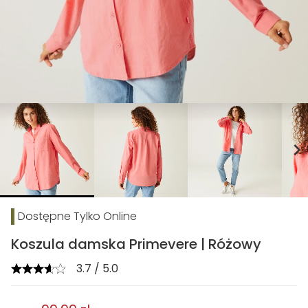
chevron_right
Dostępne Tylko Online
Koszula damska Primevere | Różowy
3.7 / 5.0