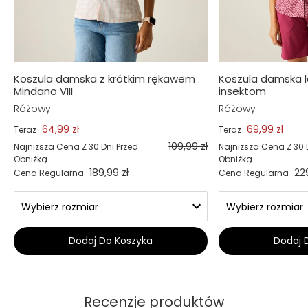
Koszula damska z krótkim rękawem
Koszula damska l
Mindano VIII
insektom
Różowy
Różowy
64,99 zł
69,99 zł
Teraz
Teraz
109,99 zł
Najniższa Cena Z 30 Dni Przed
Najniższa Cena Z 30 
Obniżką
Obniżką
189,99 zł
22
Cena Regularna
Cena Regularna
Dodaj Do Koszyka
Dodaj 
Recenzje produktów