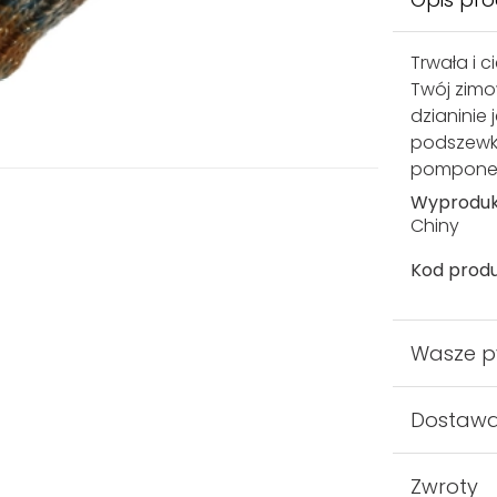
Trwała i 
Twój zimo
dzianinie 
podszewk
pomponem.
Wyprodu
Chiny
Kod produ
Wasze p
Dostaw
Zwroty