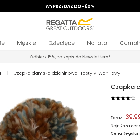
WYPRZEDAŻ DO -60%
ie
Męskie
Dziecięce
Na lato
Campi
Odbierz 15%, za zapis do Newslettera*
a
|
Czapka damska dzianinowa Frosty VI Waniliowy
Czapka d
39,99
Teraz
Najniższa cen
Cena Regular