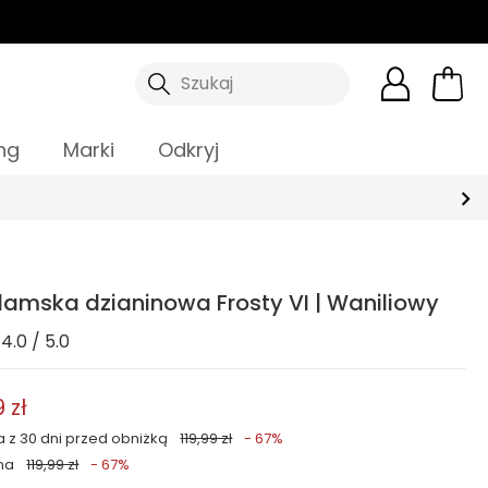
Szukaj
ng
Marki
Odkryj
amska dzianinowa Frosty VI | Waniliowy
4.0 / 5.0
 zł
a z 30 dni przed obniżką
119,99 zł
- 67%
na
119,99 zł
- 67%