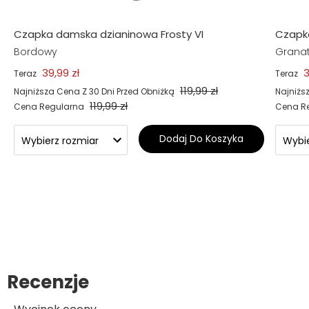
Czapka damska dzianinowa Frosty VI
Czapka
Bordowy
Grana
39,99 zł
3
Teraz
Teraz
119,99 zł
Najniższa Cena Z 30 Dni Przed Obniżką
Najniżs
119,99 zł
Cena Regularna
Cena R
Dodaj Do Koszyka