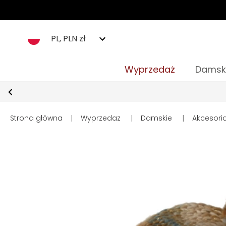
PL, PLN zł
Wyprzedaż
Damsk
Strona główna
|
Wyprzedaz
|
Damskie
|
Akcesori