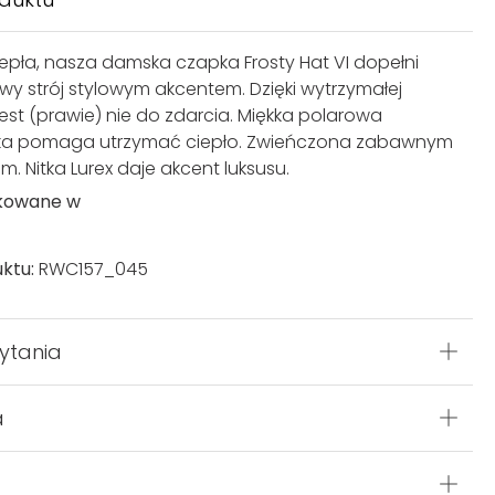
ciepła, nasza damska czapka Frosty Hat VI dopełni
wy strój stylowym akcentem. Dzięki wytrzymałej
jest (prawie) nie do zdarcia. Miękka polarowa
a pomaga utrzymać ciepło. Zwieńczona zabawnym
 Nitka Lurex daje akcent luksusu.
kowane w
ktu:
RWC157_045
ytania
a