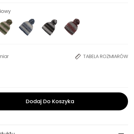
liowy
miar
TABELA ROZMIARÓW
Dodaj Do Koszyka
oduktu