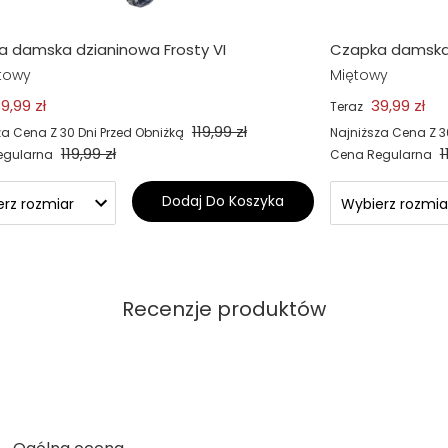
 damska dzianinowa Frosty VI
Czapka damska 
towy
Miętowy
9,99 zł
39,99 zł
Teraz
119,99 zł
za Cena Z 30 Dni Przed Obniżką
Najniższa Cena Z 3
119,99 zł
1
egularna
Cena Regularna
Dodaj Do Koszyka
Recenzje produktów