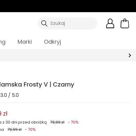
Szukaj
ng
Marki
Odkryj
amska Frosty V | Czarny
3.0 / 5.0
 zł
a z 30 dni przed obniżką
79,99 zł
- 70%
na
79,99 zł
- 70%