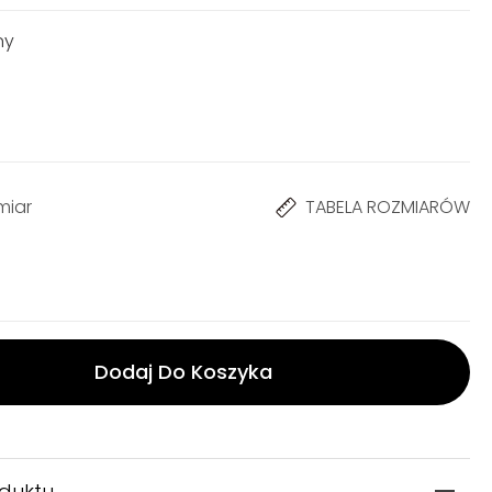
ny
miar
TABELA ROZMIARÓW
Dodaj Do Koszyka
oduktu