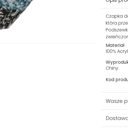
Czapka da
która prz
Podszewk
zwieńczo
Materiał
100% Acryl
Wyprodu
Chiny
Kod produ
Wasze p
Dostaw