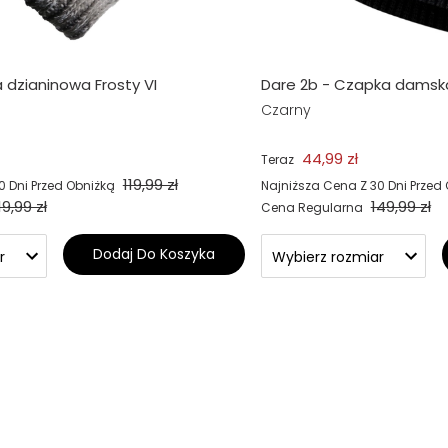
dzianinowa Frosty VI
Dare 2b - Czapka damsk
Czarny
44,99 zł
Teraz
119,99 zł
0 Dni Przed Obniżką
Najniższa Cena Z 30 Dni Przed
19,99 zł
149,99 zł
Cena Regularna
Dodaj Do Koszyka