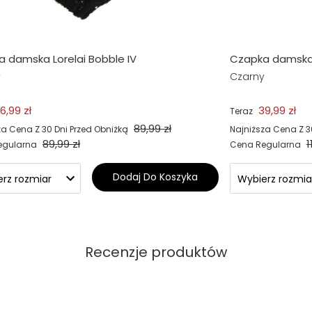
 damska Lorelai Bobble IV
Czapka damska 
y
Czarny
6,99 zł
39,99 zł
Teraz
89,99 zł
za Cena Z 30 Dni Przed Obniżką
Najniższa Cena Z 3
89,99 zł
1
egularna
Cena Regularna
Dodaj Do Koszyka
Recenzje produktów