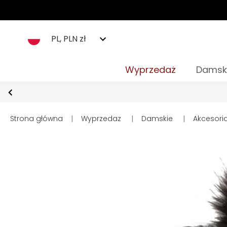
PL, PLN zł
Wyprzedaż
Damsk
Strona główna
|
Wyprzedaz
|
Damskie
|
Akcesori