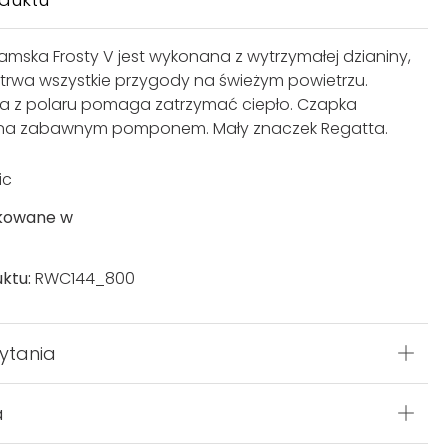
mska Frosty V jest wykonana z wytrzymałej dzianiny,
etrwa wszystkie przygody na świeżym powietrzu.
a z polaru pomaga zatrzymać ciepło. Czapka
na zabawnym pomponem. Mały znaczek Regatta.
ic
kowane w
ktu:
RWC144_800
ytania
a