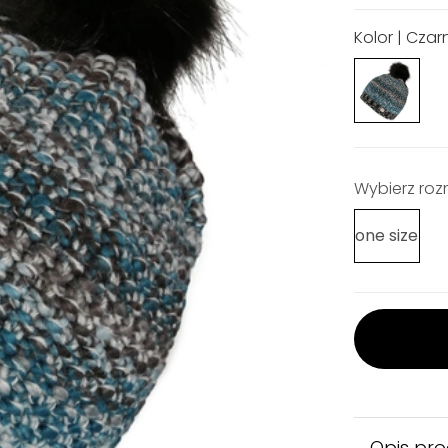
Kolor | Czar
Wybierz roz
one size
Opis pr