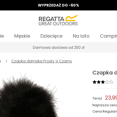
WYPRZEDAŻ DO -60%
ie
Męskie
Dziecięce
Na lato
Campi
Odbierz 15%, za zapis do Newslettera*
a
|
Czapka damska Frosty V Czarny
Czapka d
23,99
Teraz
Najniższa cen
Cena Regular