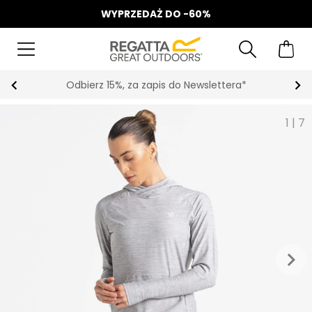
WYPRZEDAŻ DO -60%
Odbierz 15%, za zapis do Newslettera*
1
|
7
keyboard_arrow_right