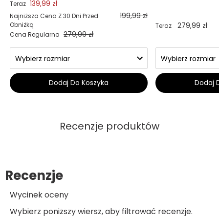
139,99 zł
Teraz
199,99 zł
Najniższa Cena Z 30 Dni Przed
Obniżką
279,99 zł
Teraz
279,99 zł
Cena Regularna
Dodaj Do Koszyka
Dodaj 
Recenzje produktów