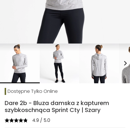
chevron_right
Dostępne Tylko Online
Dare 2b - Bluza damska z kapturem
szybkoschnąca Sprint Cty | Szary
4.9 / 5.0