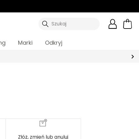
Szukaj
ng
Marki
Odkryj
Złóż, zmień lub anuluj