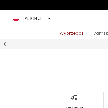
PL, PLN zł
Wyprzedaż
Damsk
Dostawa