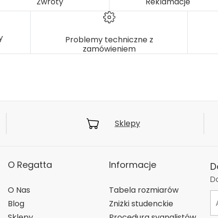
Zwroty
Reklamacje
y
Problemy techniczne z
zamówieniem
Sklepy
O Regatta
Informacje
D
Do
O Nas
Tabela rozmiarów
Blog
Zniżki studenckie
Sklepy
Procedura sygnalistów