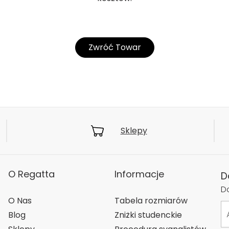
Zwróć Towar
Sklepy
O Regatta
Informacje
D
Do
O Nas
Tabela rozmiarów
Blog
Zniżki studenckie