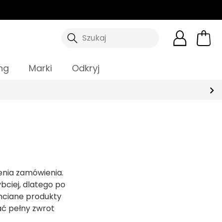
Szukaj
ng
Marki
Odkryj
enia zamówienia.
bciej, dlatego po
chciane produkty
ać pełny zwrot