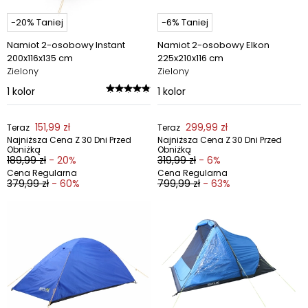
-20% Taniej
-6% Taniej
Namiot 2-osobowy Instant
Namiot 2-osobowy Elkon
200x116x135 cm
225x210x116 cm
Zielony
Zielony
1
kolor
1
kolor
151,99 zł
299,99 zł
Teraz
Teraz
Najniższa Cena Z 30 Dni Przed
Najniższa Cena Z 30 Dni Przed
Obniżką
Obniżką
189,99 zł
- 20%
319,99 zł
- 6%
Cena Regularna
Cena Regularna
379,99 zł
- 60%
799,99 zł
- 63%