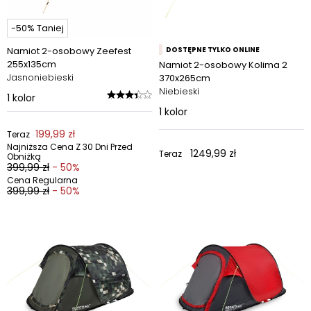
-50% Taniej
Namiot 2-osobowy Zeefest
DOSTĘPNE TYLKO ONLINE
255x135cm
Namiot 2-osobowy Kolima 2
Jasnoniebieski
370x265cm
Niebieski
1
kolor
1
kolor
199,99 zł
Teraz
Najniższa Cena Z 30 Dni Przed
1249,99 zł
Teraz
Obniżką
399,99 zł
- 50%
Cena Regularna
399,99 zł
- 50%