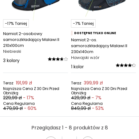
-17% Taniej
-7% Taniej
Namiot 2-osobowy
DOSTĘPNE TYLKO ONLINE
samorozkładający Malawi II
Namiot 2-os.
210x100cm
samorozkładający Malawi II
Niebieski
230x140cm
Hawajski wzór
3
kolory
1
kolor
191,99 zł
399,99 zł
Teraz
Teraz
Najniższa Cena Z 30 Dni Przed
Najniższa Cena Z 30 Dni Przed
Obniżką
Obniżką
229,99 zł
- 17%
429,99 zł
- 7%
Cena Regularna
Cena Regularna
479,99 zł
- 60%
849,99 zł
- 53%
Przeglądasz 1 - 8 produktów z 8