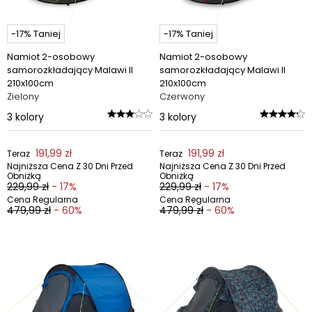
-17% Taniej
-17% Taniej
Namiot 2-osobowy
Namiot 2-osobowy
samorozkładający Malawi II
samorozkładający Malawi II
210x100cm
210x100cm
Zielony
Czerwony
3
kolory
3
kolory
191,99 zł
191,99 zł
Teraz
Teraz
Najniższa Cena Z 30 Dni Przed
Najniższa Cena Z 30 Dni Przed
Obniżką
Obniżką
229,99 zł
- 17%
229,99 zł
- 17%
Cena Regularna
Cena Regularna
479,99 zł
- 60%
479,99 zł
- 60%