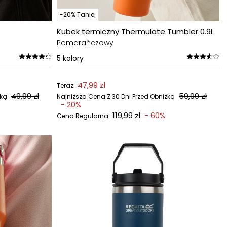
-20% Taniej
Kubek termiczny Thermulate Tumbler 0.9L
Pomarańczowy
5
kolory
47,99 zł
Teraz
49,99 zł
59,99 zł
żką
Najniższa Cena Z 30 Dni Przed Obniżką
- 20%
119,99 zł
- 60%
Cena Regularna