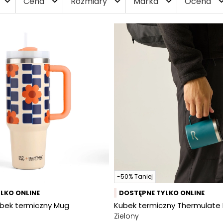
Cena
Rozmiary
Marka
Ocena
expand_more
expand_more
expand_more
expand_more
expand_
-50% Taniej
LKO ONLINE
DOSTĘPNE TYLKO ONLINE
Kubek termiczny Mug
Kubek termiczny Thermulate 
Zielony