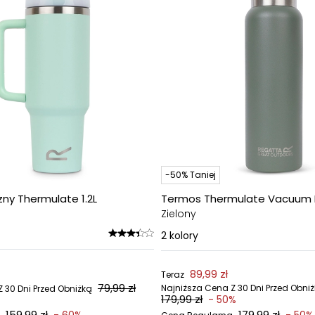
-50% Taniej
ny Thermulate 1.2L
Termos Thermulate Vacuum F
Zielony
2
kolory
89,99 zł
Teraz
79,99 zł
Najniższa Cena Z 30 Dni Przed Obni
 30 Dni Przed Obniżką
179,99 zł
- 50%
159,99 zł
179,99 zł