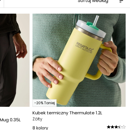
more
-20% Taniej
Kubek termiczny Thermulate 1.2L
Żółty
Mug 0.35L
8
kolory