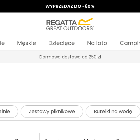
WYPRZEDAŻ DO -60%
ie
Męskie
Dziecięce
Na lato
Campi
Odbierz 15%, za zapis do Newslettera*
elnie
Zestawy piknikowe
Butelki na wodę