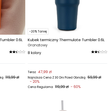
-20% Taniej
Tumbler 0.6L
Kubek termiczny Thermulate Tumbler 0.6L
Granatowy
8
kolory
47,99 zł
Teraz
119,99 zł
59,99 zł
żką
Najniższa Cena Z 30 Dni Przed Obniżką
- 20%
119,99 zł
- 60%
Cena Regularna