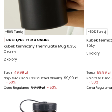
-50% Taniej
-50% Taniej
DOSTĘPNE TYLKO ONLINE
Kubek termic
Żółty
Kubek termiczny Thermulate Mug 0.35L
Czarny
5
kolory
2
kolory
49,99 zł
59,99 zł
Teraz
Teraz
99,99 zł
Najniższa Cena Z 30 Dni Przed Obniżką
Najniższa Cena Z
- 50%
- 50%
99,99 zł
- 50%
Cena Regularna
Cena Regularna