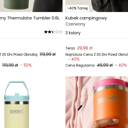
-40% Taniej
zny Thermulate Tumbler 0.6L
Kubek campingowy
Czerwony
3
kolory
29,99 zł
Teraz
119,99 zł
 30 Dni Przed Obniżką
Najniższa Cena Z 30 Dni Przed Obni
- 40%
119,99 zł
49,99 zł
- 50%
- 40%
Cena Regularna