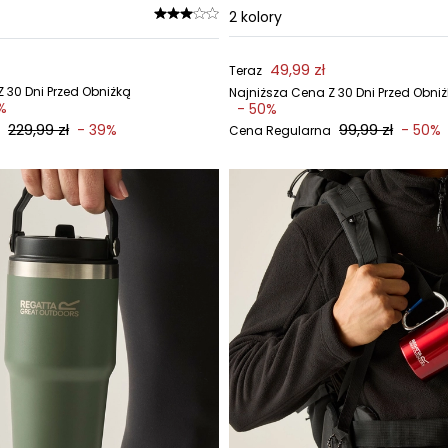
2
kolory
49,99 zł
Teraz
 30 Dni Przed Obniżką
Najniższa Cena Z 30 Dni Przed Obni
%
- 50%
229,99 zł
99,99 zł
- 39%
- 50%
Cena Regularna