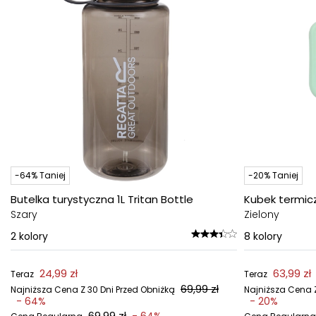
-64% Taniej
-20% Taniej
Butelka turystyczna 1L Tritan Bottle
Kubek termicz
Szary
Zielony
2
kolory
8
kolory
24,99 zł
63,99 zł
Teraz
Teraz
69,99 zł
Najniższa Cena Z 30 Dni Przed Obniżką
Najniższa Cena Z
- 64%
- 20%
69,99 zł