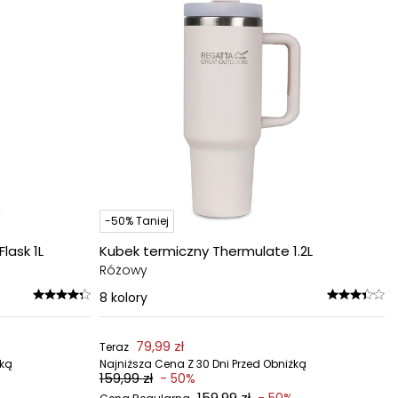
-50% Taniej
lask 1L
Kubek termiczny Thermulate 1.2L
Różowy
8
kolory
79,99 zł
Teraz
żką
Najniższa Cena Z 30 Dni Przed Obniżką
159,99 zł
- 50%
159,99 zł