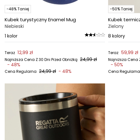
-48% Taniej
-50% Taniej
Kubek turystyczny Enamel Mug
Kubek termic
Niebieski
Zielony
1
kolor
8
kolory
12,99 zł
59,99 zł
Teraz
Teraz
24,99 zł
Najniższa Cena Z 30 Dni Przed Obniżką
Najniższa Cena Z
- 48%
- 50%
24,99 zł
- 48%
Cena Regularna
Cena Regularna