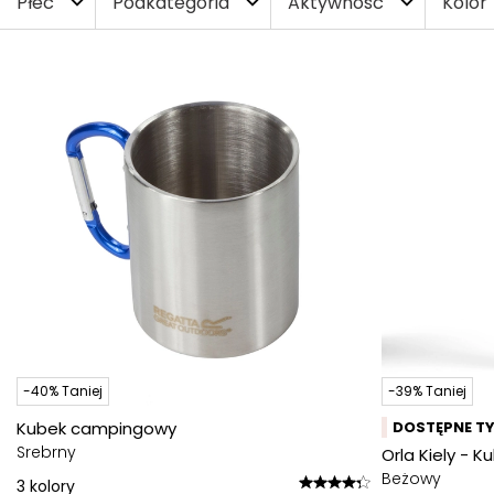
Płeć
Podkategoria
Aktywność
Kolor
expand_more
expand_more
expand_more
-40% Taniej
-39% Taniej
Kubek campingowy
DOSTĘPNE TY
Srebrny
Orla Kiely - 
Beżowy
3
kolory