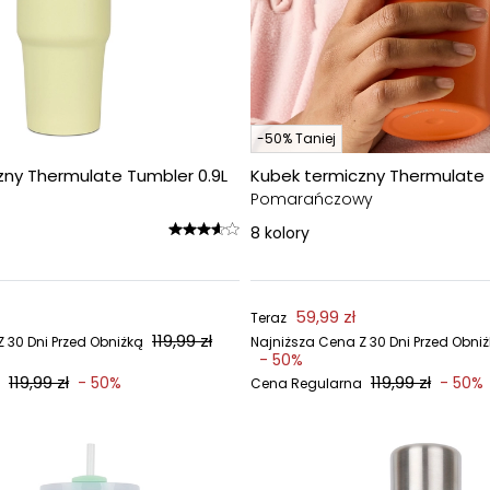
-50% Taniej
zny Thermulate Tumbler 0.9L
Kubek termiczny Thermulate 
Pomarańczowy
8
kolory
59,99 zł
Teraz
119,99 zł
 30 Dni Przed Obniżką
Najniższa Cena Z 30 Dni Przed Obni
- 50%
119,99 zł
119,99 zł
- 50%
- 50%
Cena Regularna