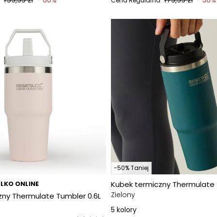
- 60%
- 50%
Cena Regularna
-50% Taniej
LKO ONLINE
Kubek termiczny Thermulate 
Zielony
zny Thermulate Tumbler 0.6L
5
kolory