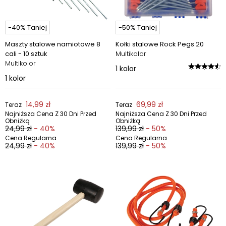
-40% Taniej
-50% Taniej
Maszty stalowe namiotowe 8
Kołki stalowe Rock Pegs 20
cali - 10 sztuk
Multikolor
Multikolor
1
kolor
1
kolor
14,99 zł
69,99 zł
Teraz
Teraz
Najniższa Cena Z 30 Dni Przed
Najniższa Cena Z 30 Dni Przed
Obniżką
Obniżką
24,99 zł
- 40%
139,99 zł
- 50%
Cena Regularna
Cena Regularna
24,99 zł
- 40%
139,99 zł
- 50%