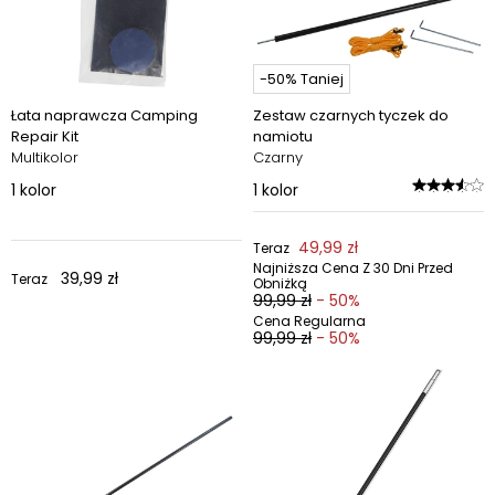
-50% Taniej
Łata naprawcza Camping
Zestaw czarnych tyczek do
Repair Kit
namiotu
Multikolor
Czarny
1
kolor
1
kolor
49,99 zł
Teraz
Najniższa Cena Z 30 Dni Przed
39,99 zł
Teraz
Obniżką
99,99 zł
- 50%
Cena Regularna
99,99 zł
- 50%