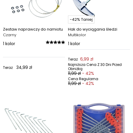
-42% Taniej
Zestaw naprawczy do namiotu
Hak do wyciągania śledzi
Czarny
Multikolor
1
kolor
1
kolor
6,99 zł
Teraz
Najniższa Cena Z 30 Dni Przed
34,99 zł
Teraz
Obniżką
11,99 zł
- 42%
Cena Regularna
11,99 zł
- 42%