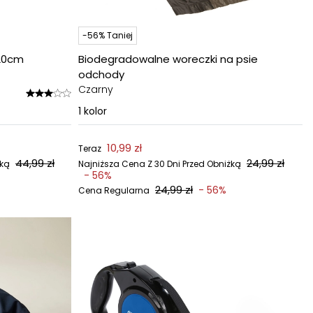
-56% Taniej
120cm
Biodegradowalne woreczki na psie
odchody
Czarny
1
kolor
10,99 zł
Teraz
44,99 zł
24,99 zł
żką
Najniższa Cena Z 30 Dni Przed Obniżką
- 56%
24,99 zł
- 56%
Cena Regularna