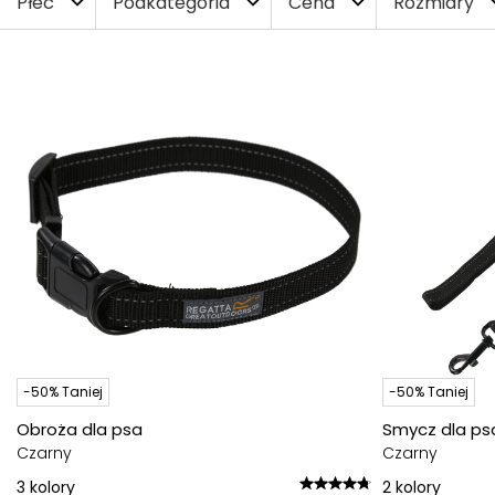
Płeć
Podkategoria
Cena
Rozmiary
expand_more
expand_more
expand_more
expa
-50% Taniej
-50% Taniej
Obroża dla psa
Smycz dla ps
Czarny
Czarny
3
kolory
2
kolory