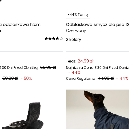
-44% Taniej
a odblaskowa 12cm
Odblaskowa smycz dla psa 
i
Czerwony
2
kolory
24,99 zł
Teraz
59,99 zł
 30 Dni Przed Obniżką
Najniższa Cena Z 30 Dni Przed Obni
- 44%
59,99 zł
44,99 zł
- 50%
- 44%
Cena Regularna