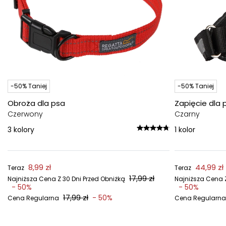
-50% Taniej
-50% Taniej
Obroża dla psa
Zapięcie dla 
Czerwony
Czarny
3
kolory
1
kolor
8,99 zł
44,99 zł
Teraz
Teraz
17,99 zł
Najniższa Cena Z 30 Dni Przed Obniżką
Najniższa Cena Z
- 50%
- 50%
17,99 zł
- 50%
Cena Regularna
Cena Regularna