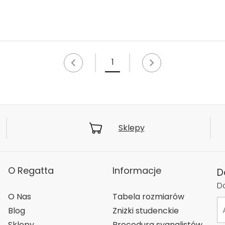
1
Sklepy
O Regatta
Informacje
D
Do
O Nas
Tabela rozmiarów
Blog
Zniżki studenckie
Sklepy
Procedura sygnalistów