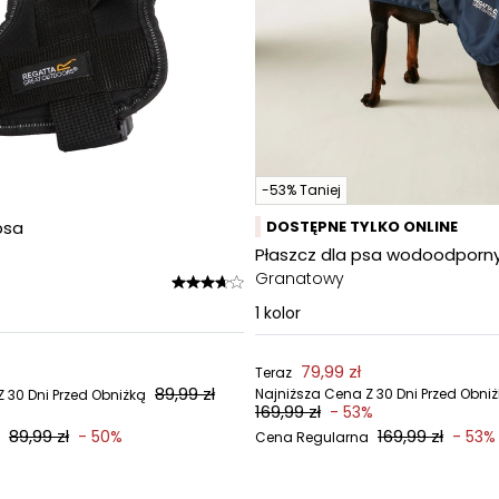
-53% Taniej
psa
DOSTĘPNE TYLKO ONLINE
Płaszcz dla psa wodoodporn
Granatowy
1
kolor
79,99 zł
Teraz
89,99 zł
Najniższa Cena Z 30 Dni Przed Obni
 30 Dni Przed Obniżką
169,99 zł
- 53%
89,99 zł
169,99 zł
- 50%
- 53%
Cena Regularna