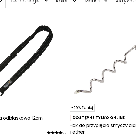
Technologie
Kolor
Marka
Aktywn
nd_more
expand_more
expand_more
expand_more
-29% Taniej
a odblaskowa 12cm
DOSTĘPNE TYLKO ONLINE
Hak do przypięcia smyczy dl
Tether