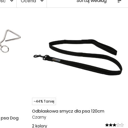
ość
Ocena
expand_more
expand_more
-44% Taniej
Odblaskowa smycz dla psa 120cm
Czarny
a psa Dog
2
kolory