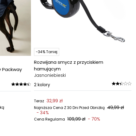
-34% Taniej
Rozwijana smycz z przyciskiem
hamującym
y Packway
Jasnoniebieski
2
kolory
32,99 zł
Teraz
49,99 zł
żką
Najniższa Cena Z 30 Dni Przed Obniżką
- 34%
109,99 zł
- 70%
Cena Regularna