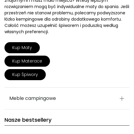
znajomymi i masz mało miejsca? Wtedy lepszym
rozwiązaniem mogą być indywidualne maty do spania. Jeśli
przestrzeń nie stanowi problemu, polecamy podwyższone
łóżko kempingowe dla odrobiny dodatkowego komfortu.
Całość możesz uzupełnić śpiworem i poduszką według
własnych preferencji.
Kup Maty
Kup Materace
Kup Śpiwory
Meble campingowe
Nasze bestsellery