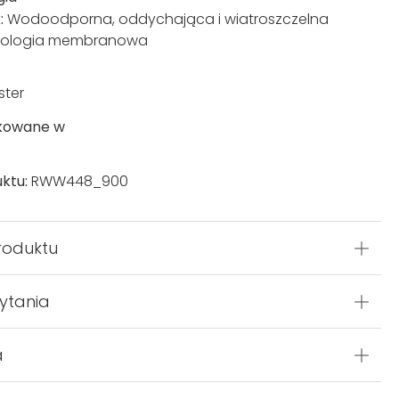
x:
Wodoodporna, oddychająca i wiatroszczelna
nologia membranowa
ster
kowane w
ktu:
RWW448_900
roduktu
ytania
a