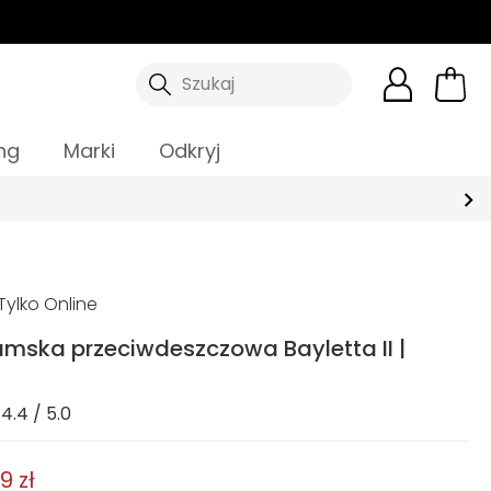
Szukaj
ng
Marki
Odkryj
ylko Online
amska przeciwdeszczowa Bayletta II |
4.4 / 5.0
9 zł