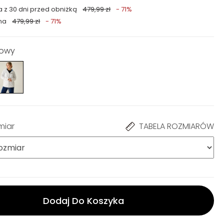
a z 30 dni przed obniżką
479,99 zł
- 71%
na
479,99 zł
- 71%
mowy
miar
TABELA ROZMIARÓW
Dodaj Do Koszyka