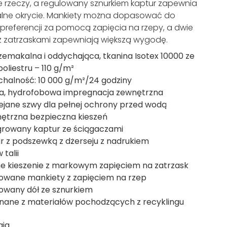
 rzeczy, a regulowany sznurkiem kaptur zapewnia
alne okrycie. Mankiety można dopasować do
preferencji za pomocą zapięcia na rzepy, a dwie
 z zatrzaskami zapewniają większą wygodę.
zemakalna i oddychająca, tkanina Isotex 10000 ze
poliestru – 110 g/m²
halność: 10 000 g/m²/24 godziny
a, hydrofobowa impregnacja zewnętrzna
ejane szwy dla pełnej ochrony przed wodą
trzna bezpieczna kieszeń
growany kaptur ze ściągaczami
r z podszewką z dżerseju z nadrukiem
 talii
ne kieszenie z markowym zapięciem na zatrzask
owane mankiety z zapięciem na rzep
owany dół ze sznurkiem
ane z materiałów pochodzących z recyklingu
gia