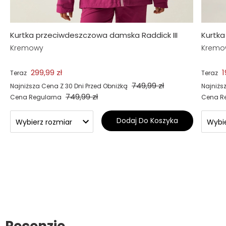
Kurtka przeciwdeszczowa damska Raddick III
Kurtk
Kremowy
Kremo
299,99 zł
1
Teraz
Teraz
749,99 zł
Najniższa Cena Z 30 Dni Przed Obniżką
Najniżs
749,99 zł
Cena Regularna
Cena R
Dodaj Do Koszyka