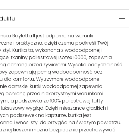
oduktu
mska Bayletta II jest odporna na warunki
czne i praktyczna, dzięki czemu podkreśli Twój
 styl. Kurtka ta, wykonana z wodoodpornej i
cej tkaniny poliestrowej Isotex 10000, zapewnia
ną ochronę przed żywiołami. Wysoka oddychalność
 szwy zapewniają pełną wodoodporność bez
ku dla komfortu. Wytrzymałe wodoodporne
ie damskiej kurtki wodoodpornej zapewnia
ą ochronę przed niekorzystnymi warunkami
i, a podszewka ze 100% poliestrowej tafty
luksusowy wygląd. Dzięki mieszance gładkich i
ch podszewek na kapturze, kurtka jest
onna i wnosi styl do przygód na świeżym powietrzu.
rznej kieszeni można bezpiecznie przechowywać