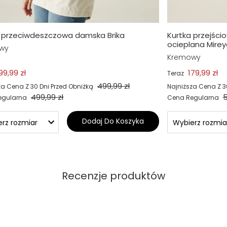
a przeciwdeszczowa damska Brika
Kurtka przejśc
ocieplana Mirey
wy
Kremowy
99,99 zł
179,99 zł
Teraz
499,99 zł
za Cena Z 30 Dni Przed Obniżką
Najniższa Cena Z 3
499,99 zł
5
egularna
Cena Regularna
Dodaj Do Koszyka
Recenzje produktów