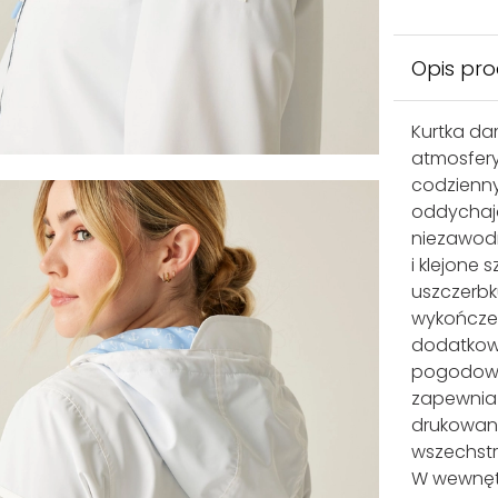
Opis pr
Kurtka da
atmosfery
codzienny
oddychają
niezawod
i klejone
uszczerb
wykończen
dodatkow
pogodowym
zapewnia 
drukowany
wszechstr
W wewnęt