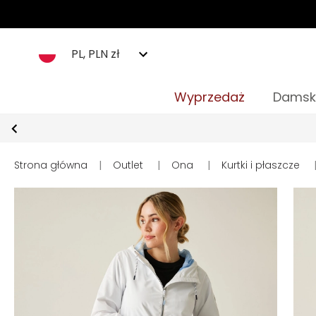
PL, PLN zł
Wyprzedaż
Damsk
Strona główna
|
Outlet
|
Ona
|
Kurtki i płaszcze