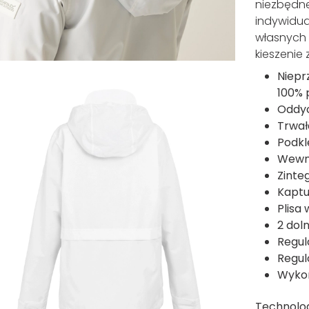
niezbędne
indywidu
własnych 
kieszenie
Niepr
100% 
Oddyc
Trwał
Podkl
Wewnę
Zinte
Kaptu
Plisa w
2 dol
Regul
Regul
Wykon
Technolo