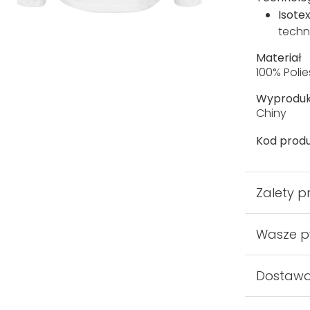
Isote
tech
Materiał
100% Polie
Wyprodu
Chiny
Kod produ
Zalety p
Wasze p
Dostaw