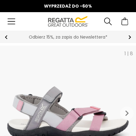
WYPRZEDAŻ DO -60%
Odbierz 15%, za zapis do Newslettera*
1
|
8
keyboard_arrow_right