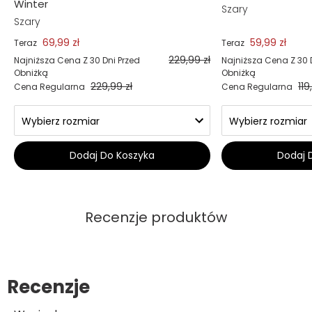
Winter
Szary
Szary
69,99 zł
59,99 zł
Teraz
Teraz
229,99 zł
Najniższa Cena Z 30 Dni Przed
Najniższa Cena Z 30 
Obniżką
Obniżką
229,99 zł
119
Cena Regularna
Cena Regularna
Dodaj Do Koszyka
Dodaj 
Recenzje produktów