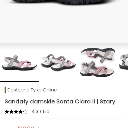
chevron_right
Dostępne Tylko Online
Sandały damskie Santa Clara II | Szary
4.3 / 5.0