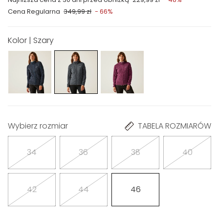
Cena Regularna
349,99 zł
- 66%
Kolor | Szary
Wybierz rozmiar
TABELA ROZMIARÓW
34
36
38
40
42
44
46