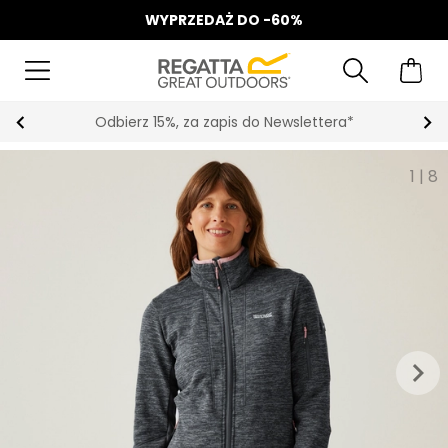
WYPRZEDAŻ DO -60%
Odbierz 15%, za zapis do Newslettera*
1
|
8
keyboard_arrow_right