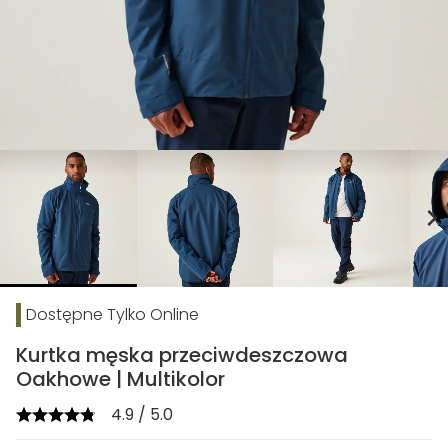
chevron_right
Dostępne Tylko Online
Kurtka męska przeciwdeszczowa
Oakhowe | Multikolor
4.9 / 5.0