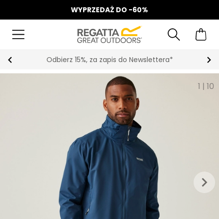
WYPRZEDAŻ DO -60%
Odbierz 15%, za zapis do Newslettera*
1
|
10
keyboard_arrow_right