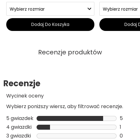
Dodaj Do Koszyka
Dodaj 
Recenzje produktów