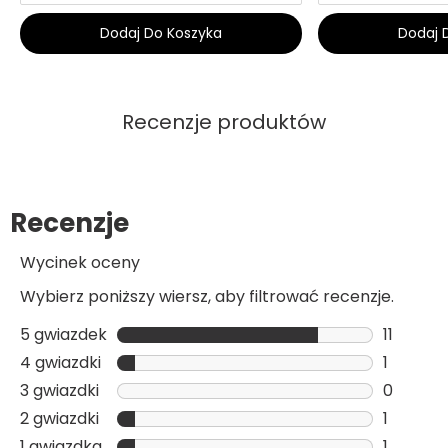
Dodaj Do Koszyka
Dodaj 
Recenzje produktów