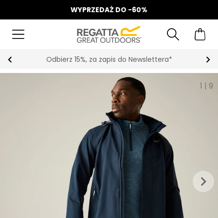
WYPRZEDAŻ DO -60%
Odbierz 15%, za zapis do Newslettera*
1
|
9
keyboard_arrow_right