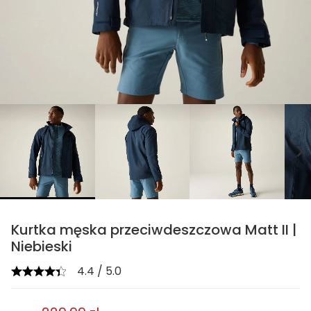
chevron_right
Kurtka męska przeciwdeszczowa Matt II |
Niebieski
4.4 / 5.0