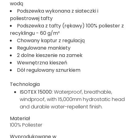
wodą
Podszewka wykonana z siateczki i
poliestrowej tafty
Podszewka z tafty (rękawy) 100% poliester z
recyklingu - 60 g/m²
Chowany kaptur z regulacją
Regulowane mankiety
2 dolne kieszenie na zamek
Wewnętrzna kieszeń
Dół regulowany sznurkiem
Technologia
ISOTEX 15000:
Waterproof, breathable,
windproof, with 15,000mm hydrostatic head
and durable water-repellent finish.
Materiał
100% Poliester
Wyprodukowane w