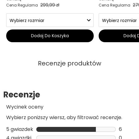
299,99 zł
27
Cena Regularna
Cena Regularna
Dodaj Do Koszyka
Dodaj 
Recenzje produktów