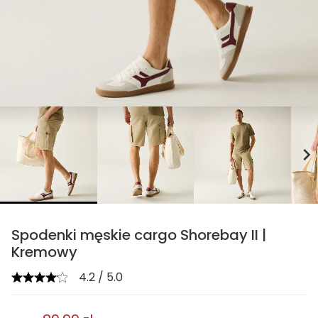
chevron_right
Spodenki męskie cargo Shorebay II |
Kremowy
4.2 / 5.0