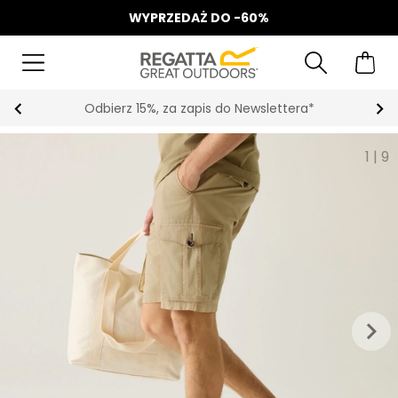
WYPRZEDAŻ DO -60%
Odbierz 15%, za zapis do Newslettera*
1
|
9
keyboard_arrow_right