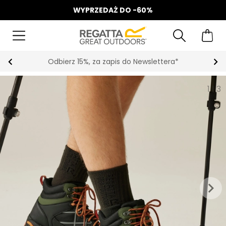
WYPRZEDAŻ DO -60%
Odbierz 15%, za zapis do Newslettera*
1
|
3
keyboard_arrow_right