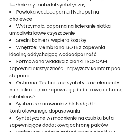
się wody opadowej i z kałuż. Te wysokie buty
trekkingowe są wyposażone we wkładkę
TECFOAM, która gwarantuje najwyższy komfort.
Wygodna śródpodeszwa EVA z amortyzującym
zapiętkiem chroni przed kontuzjami.
Cholewka: Wytrzymały, wodoodporny
techniczny materiał syntetyczny
Powłoka wodoodporna Hydropel na
cholewce
Wytrzymała, odporna na ścieranie siatka
umożliwia łatwe czyszczenie
Średni kołnierz wspiera kostkę
Wnętrze: Membrana ISOTEX zapewnia
idealną oddychającą wodoodporność
Formowana wkładka z pianki TECFOAM
zapewnia elastyczność i najwyższy komfort pod
stopami
Ochrona: Techniczne syntetyczne elementy
na nosku i pięcie zapewniają dodatkową ochronę