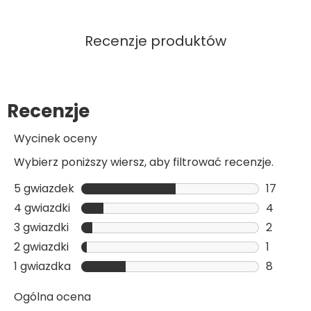
Dodaj Do Koszyka
Dodaj 
Recenzje produktów