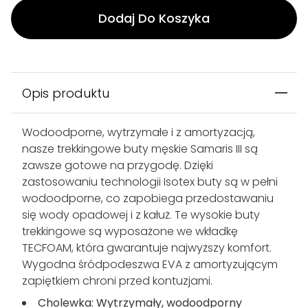
Dodaj Do Koszyka
Wysyłka z Polski
Dostawa 1–3 dni
Ponad 7 tys. 5-gwiazdkowych recenzji w
serwisie Trustpilot
Opis produktu
Wodoodporne, wytrzymałe i z amortyzacją,
nasze trekkingowe buty męskie Samaris III są
zawsze gotowe na przygodę. Dzięki
zastosowaniu technologii Isotex buty są w pełni
wodoodporne, co zapobiega przedostawaniu