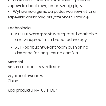
i stabilność
System sznurowania z blokadą dla
kontrolowanego dopasowania
Syntetyczne wzmocnienie na czubku buta
zapewniające dodatkową ochronę palców
Podeszwa: Podeszwa środkowa z pianki XLT
zapewnia dodatkową amortyzację pięty
Wytrzymała gumowa podeszwa zewnętrzna
zapewnia doskonałą przyczepność i trakcję
Technologia
ISOTEX Waterproof:
Waterproof, breathable
and windproof membrane technology
XLT Foam:
Lightweight foam cushioning
designed for long-lasting comfort.
Materiał
55% Poliuretan; 45% Poliester