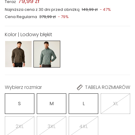
79,99 zł
Teraz
Najniższa cena z 30 dni przed obniżką
149,99 zł
- 47%
Cena Regularna
379,99 zł
- 79%
Kolor | Lodowy błękit
Wybierz rozmiar
TABELA ROZMIARÓW
S
M
L
XL
2XL
3XL
4XL