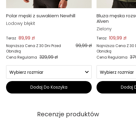
Polar męski z suwakiem Newhill
Bluza męska roz
Alven
Lodowy błękit
Zielony
89,99 zł
109,99 zł
Teraz
Teraz
99,99 zł
Najniższa Cena Z 30 Dni Przed
Najniższa Cena Z 30 
Obniżką
Obniżką
329,99 zł
37
Cena Regularna
Cena Regularna
Dodaj Do Koszyka
Dodaj 
Recenzje produktów