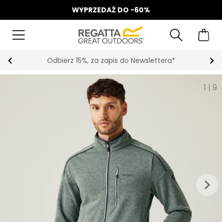
WYPRZEDAŻ DO -60%
Odbierz 15%, za zapis do Newslettera*
1
|
9
keyboard_arrow_right