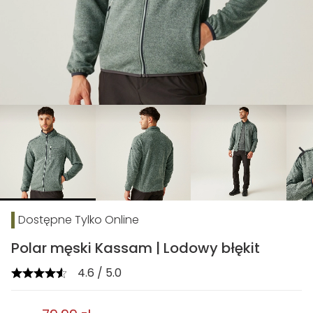
chevron_right
Dostępne Tylko Online
Polar męski Kassam | Lodowy błękit
4.6 / 5.0