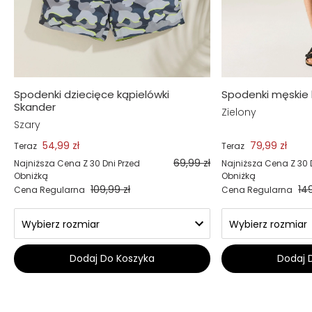
Spodenki dziecięce kąpielówki
Spodenki męskie
Skander
Zielony
Szary
54,99 zł
79,99 zł
Teraz
Teraz
69,99 zł
Najniższa Cena Z 30 Dni Przed
Najniższa Cena Z 30 
Obniżką
Obniżką
109,99 zł
149
Cena Regularna
Cena Regularna
Dodaj Do Koszyka
Dodaj 