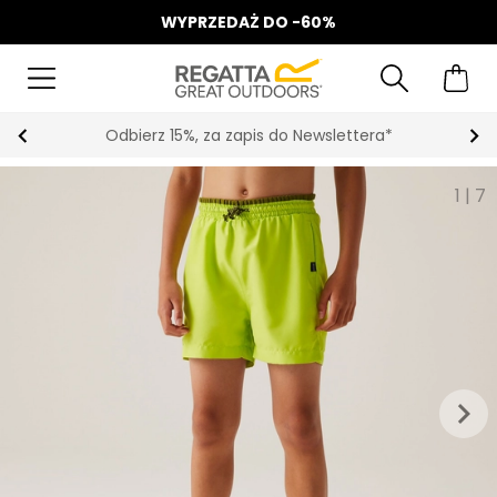
WYPRZEDAŻ DO -60%
Odbierz 15%, za zapis do Newslettera*
1
|
7
keyboard_arrow_right