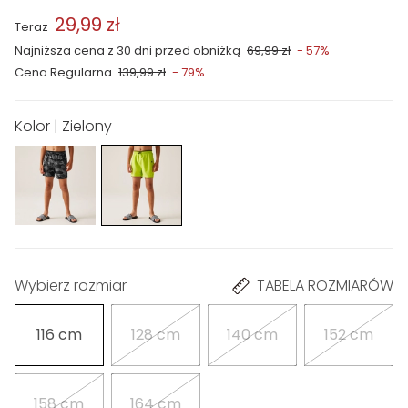
29,99 zł
Teraz
Najniższa cena z 30 dni przed obniżką
69,99 zł
- 57%
Cena Regularna
139,99 zł
- 79%
Kolor | Zielony
Wybierz rozmiar
TABELA ROZMIARÓW
116 cm
128 cm
140 cm
152 cm
158 cm
164 cm