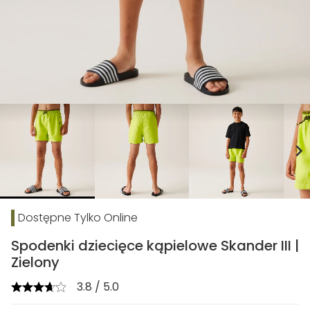
chevron_right
Dostępne Tylko Online
Spodenki dziecięce kąpielowe Skander III |
Zielony
3.8 / 5.0