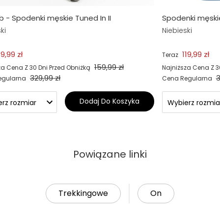
b - Spodenki męskie Tuned In II
Spodenki męskie
ki
Niebieski
9,99 zł
119,99 zł
Teraz
159,99 zł
za Cena Z 30 Dni Przed Obniżką
Najniższa Cena Z 3
329,99 zł
3
egularna
Cena Regularna
Dodaj Do Koszyka
Powiązane linki
Trekkingowe
On