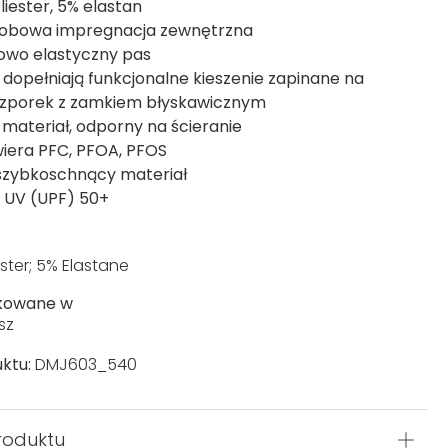
liester, 5% elastan
obowa impregnacja zewnętrzna
owo elastyczny pas
 dopełniają funkcjonalne kieszenie zapinane na
ozporek z zamkiem błyskawicznym
 materiał, odporny na ścieranie
wiera PFC, PFOA, PFOS
i szybkoschnący materiał
 UV (UPF) 50+
ster; 5% Elastane
kowane w
sz
ktu:
DMJ603_540
roduktu