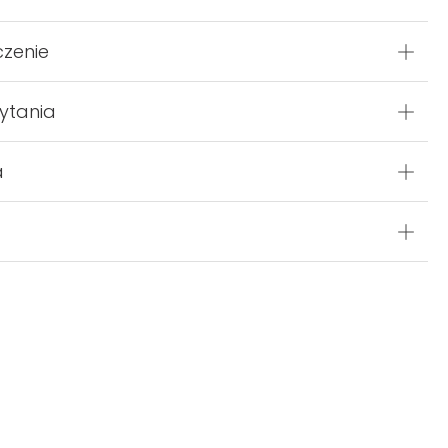
czenie
ytania
a