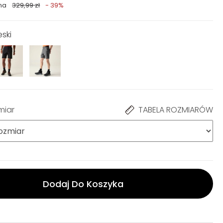
na
329,99 zł
- 39%
eski
miar
TABELA ROZMIARÓW
Dodaj Do Koszyka