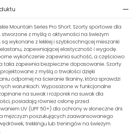
oduktu
skie Mountain Series Pro Short. Szorty sportowe dla
 stworzone z myślą o aktywności na świeżym
, są wykonane z lekkiej i szybkoschnącej mieszanki
 i elastanu, zapewniającej elastyczność i wygodę.
rne wykończenie zapewnia suchość, a częściowo
a talia zapewnia bezpieczne dopasowanie. Szorty
aprojektowane z myślą o trwałości dzięki
niu odpornej na ścieranie tkaniny, która sprawdzi
dnych warunkach. Wyposażone w funkcjonalne
 zapinane na suwak i rozporek na suwak dla
ości, posiadają również osłonę przed
waniem UV (UPF 50+) dla ochrony w słoneczne dni.
dla mężczyzn poszukujących zaawansowanego
 wędrówek, trekkingu lub treningów na świeżym
.