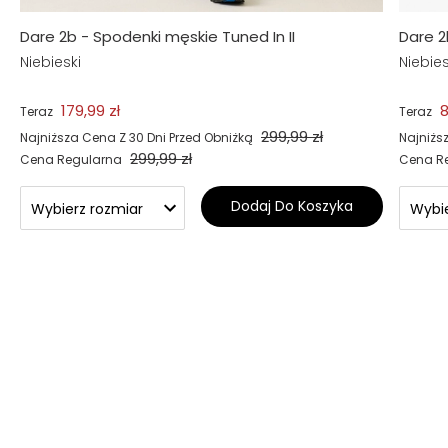
Dare 2b - Spodenki męskie Tuned In II
Dare 2
Niebieski
Niebies
179,99 zł
8
Teraz
Teraz
299,99 zł
Najniższa Cena Z 30 Dni Przed Obniżką
Najniżs
299,99 zł
Cena Regularna
Cena R
Dodaj Do Koszyka