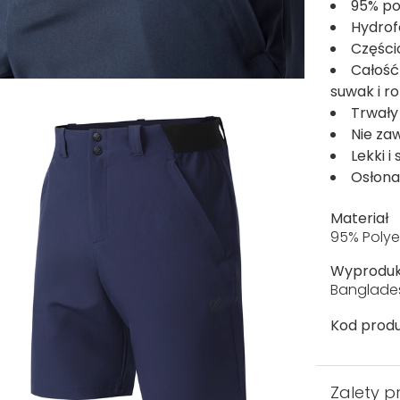
95% po
Hydrof
Części
Całość
suwak i r
Trwały
Nie za
Lekki 
Osłona
Materiał
95% Polye
Wyprodu
Banglade
Kod produ
Zalety p