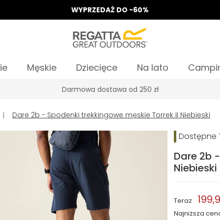
WYPRZEDAŻ DO -60%
ie
Męskie
Dziecięce
Na lato
Campi
Odbierz 15%, za zapis do Newslettera*
|
Dare 2b - Spodenki trekkingowe męskie Torrek II Niebieski
Dostępne T
Dare 2b -
Niebieski
199,9
Teraz
Najniższa cen