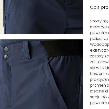
Opis pr
Szorty mę
mężczyzn,
powietrzu
poliestru
Wodoodpo
elastyczn
zostały z
zastosowa
się w tru
kieszenie
praktyczn
promienio
Idealne 
stroju do
powietrzu