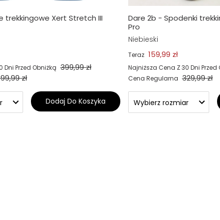
 trekkingowe Xert Stretch III
Dare 2b - Spodenki trekk
Pro
Niebieski
159,99 zł
Teraz
399,99 zł
0 Dni Przed Obniżką
Najniższa Cena Z 30 Dni Przed
99,99 zł
329,99 zł
Cena Regularna
Dodaj Do Koszyka