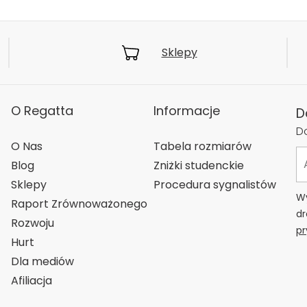
Sklepy
O Regatta
Informacje
D
Do
O Nas
Tabela rozmiarów
Blog
Zniżki studenckie
Sklepy
Procedura sygnalistów
Wy
Raport Zrównoważonego
dr
Rozwoju
pr
Hurt
Dla mediów
Afiliacja