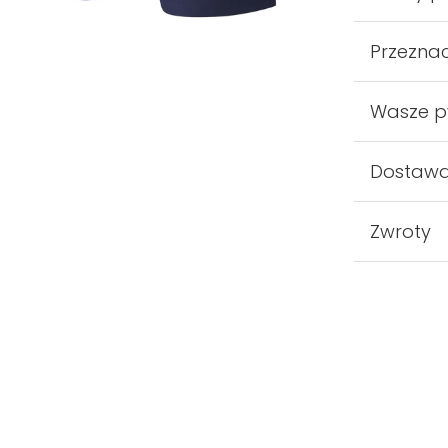
Przezna
Wasze p
Dostaw
Zwroty