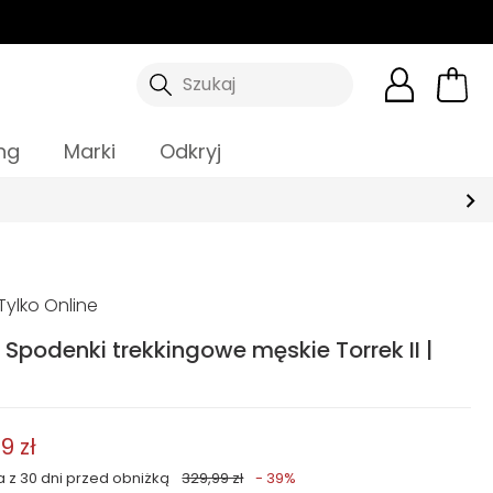
Szukaj
ng
Marki
Odkryj
ylko Online
 Spodenki trekkingowe męskie Torrek II |
9 zł
a z 30 dni przed obniżką
329,99 zł
- 39%