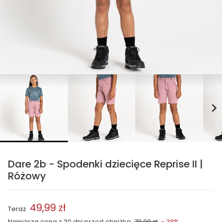
chevron_right
Dare 2b - Spodenki dziecięce Reprise II |
Różowy
49,99 zł
Teraz
Najniższa cena z 30 dni przed obniżką
79,99 zł
- 38%