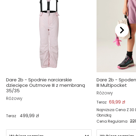
Dare 2b - Spodnie narciarskie
Dare 2b - Spoden
dziecięce Outmove III z membraną
III Multipocket
35/35
Różowy
Różowy
69,99 zł
Teraz
Najniższa Cena Z 30 
499,99 zł
Obniżką
Teraz
22
Cena Regularna