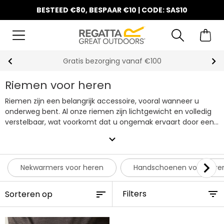
BESTEED €80, BESPAAR €10 | CODE: SAS10
Gratis bezorging vanaf €100
Riemen voor heren
Riemen zijn een belangrijk accessoire, vooral wanneer u
onderweg bent. Al onze riemen zijn lichtgewicht en volledig
verstelbaar, wat voorkomt dat u ongemak ervaart door een
afzakkende broek. Bekijk vandaag nog online onze collectie
expand_more
riemen voor heren!
Nekwarmers voor heren
Handschoenen voor here
Filters