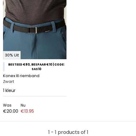
30% Uit
BESTEED €80, BESPAAR €10 | CODE:
SAS10
Konex III riemband
Zwart
1
kleur
Was
Nu
€20.00
€13.95
1 - 1 products of 1