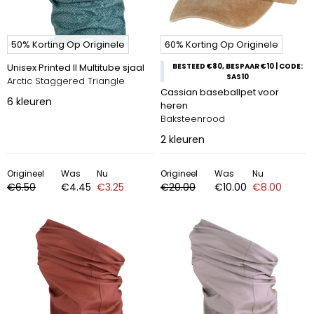
50% Korting Op Originele
60% Korting Op Originele
Unisex Printed II Multitube sjaal
BESTEED €80, BESPAAR €10 | CODE:
SAS10
Arctic Staggered Triangle
Cassian baseballpet voor
6
kleuren
heren
Baksteenrood
2
kleuren
Origineel
Was
Nu
Origineel
Was
Nu
€6.50
€4.45
€3.25
€20.00
€10.00
€8.00