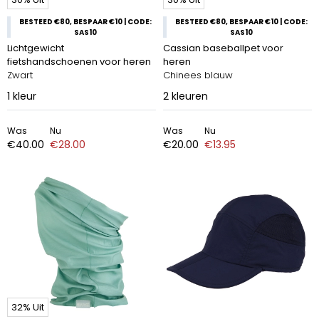
BESTEED €80, BESPAAR €10 | CODE:
BESTEED €80, BESPAAR €10 | CODE:
SAS10
SAS10
Lichtgewicht
Cassian baseballpet voor
fietshandschoenen voor heren
heren
Zwart
Chinees blauw
1
kleur
2
kleuren
Was
Nu
Was
Nu
€40.00
€28.00
€20.00
€13.95
32% Uit