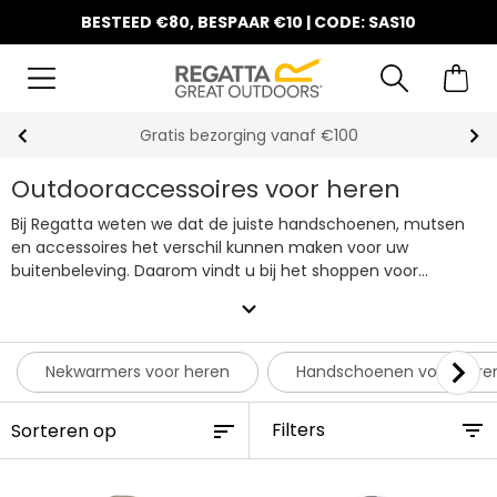
BESTEED €80, BESPAAR €10 | CODE: SAS10
10% korting op uw eerste bestelling
Outdooraccessoires voor heren
Bij Regatta weten we dat de juiste handschoenen, mutsen
en accessoires het verschil kunnen maken voor uw
buitenbeleving. Daarom vindt u bij het shoppen voor
herenaccessoires niet alleen handschoenen die optimaal
expand_more
ademen en veel bewegingsvrijheid bieden, maar ook hoeden
en nekwarmer die zijn voorzien van de nieuwste technologie.
Bekijk vandaag nog ons complete assortiment
Nekwarmers voor heren
Handschoenen voor here
herenaccessoires. Winkelen voor de hele familie? Bekijk ons
volledige assortiment outdooraccessoires online.
Filters