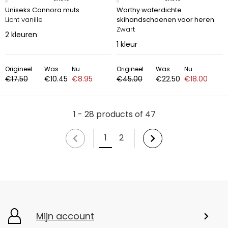
Uniseks Connora muts
Worthy waterdichte
Licht vanille
skihandschoenen voor heren
Zwart
2
kleuren
1
kleur
Origineel
Was
Nu
Origineel
Was
Nu
€17.50
€10.45
€8.95
€45.00
€22.50
€18.00
1 - 28 products of 47
1
2
Mijn account