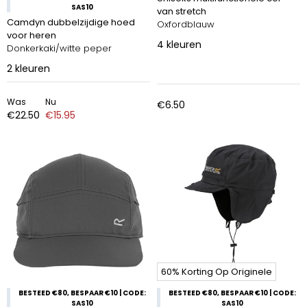
SAS10
van stretch
Camdyn dubbelzijdige hoed
Oxfordblauw
voor heren
4
kleuren
Donkerkaki/witte peper
2
kleuren
Was
Nu
€6.50
€22.50
€15.95
60% Korting Op Originele
BESTEED €80, BESPAAR €10 | CODE:
BESTEED €80, BESPAAR €10 | CODE:
SAS10
SAS10