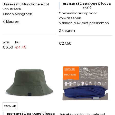
Uniseks multifunctionele col
BESTEED €80, BESPAAR €10 | CODE:
SAS10
van stretch
Opvouwbare cap voor
Klimop Mosgroen
volwassenen
4
kleuren
Marineblauw met persimmon
2
kleuren
Was
Nu
€27.50
€6.50
€4.45
29% Uit
BESTEED €80, BESPAAR €10 | CODE:
Uniseks multifunctionele col