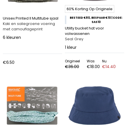
60% Korting Op Originele
Unisex Printed II Multitube sjaal
BESTEED €80, BESPAAR €10 | CODE:
SAS10
Kaki en saliegroene voering
Utility bucket hat voor
met camouflageprint
volwassenen
6
kleuren
Seal Grey
1
kleur
Origineel
Was
Nu
€6.50
€36.00
€18.00
€14.40