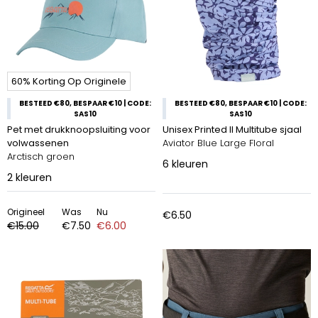
60% Korting Op Originele
BESTEED €80, BESPAAR €10 | CODE:
BESTEED €80, BESPAAR €10 | CODE:
SAS10
SAS10
Pet met drukknoopsluiting voor
Unisex Printed II Multitube sjaal
volwassenen
Aviator Blue Large Floral
Arctisch groen
6
kleuren
2
kleuren
Origineel
Was
Nu
€6.50
€15.00
€7.50
€6.00