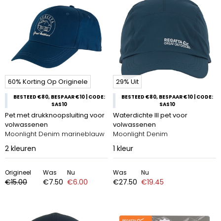
60% Korting Op Originele
29% Uit
BESTEED €80, BESPAAR €10 | CODE:
BESTEED €80, BESPAAR €10 | CODE:
SAS10
SAS10
Pet met drukknoopsluiting voor
Waterdichte III pet voor
volwassenen
volwassenen
Moonlight Denim marineblauw
Moonlight Denim
2
kleuren
1
kleur
Origineel
Was
Nu
Was
Nu
€15.00
€7.50
€6.00
€27.50
€19.45