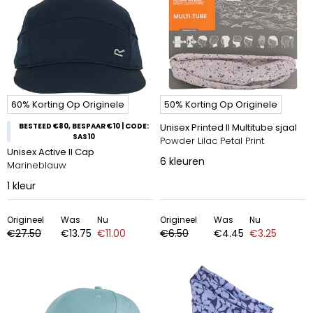
60% Korting Op Originele
50% Korting Op Originele
BESTEED €80, BESPAAR €10 | CODE:
Unisex Printed II Multitube sjaal
SAS10
Powder Lilac Petal Print
Unisex Active II Cap
6
kleuren
Marineblauw
1
kleur
Origineel
Was
Nu
Origineel
Was
Nu
€27.50
€13.75
€11.00
€6.50
€4.45
€3.25