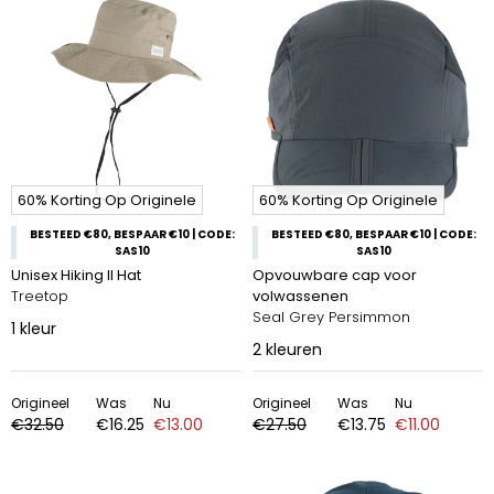
60% Korting Op Originele
60% Korting Op Originele
BESTEED €80, BESPAAR €10 | CODE:
BESTEED €80, BESPAAR €10 | CODE:
SAS10
SAS10
Unisex Hiking II Hat
Opvouwbare cap voor
Treetop
volwassenen
Seal Grey Persimmon
1
kleur
2
kleuren
Origineel
Was
Nu
Origineel
Was
Nu
€32.50
€16.25
€13.00
€27.50
€13.75
€11.00