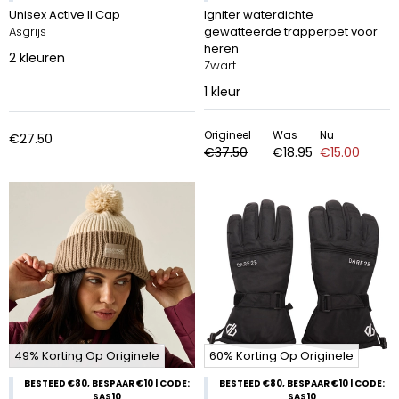
Unisex Active II Cap
Igniter waterdichte
Asgrijs
gewatteerde trapperpet voor
heren
2
kleuren
Zwart
1
kleur
Origineel
Was
Nu
€27.50
€37.50
€18.95
€15.00
49% Korting Op Originele
60% Korting Op Originele
BESTEED €80, BESPAAR €10 | CODE:
BESTEED €80, BESPAAR €10 | CODE:
SAS10
SAS10