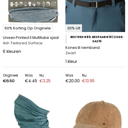
50% Korting Op Originele
30% Uit
Unisex Printed II Multitube sjaal
BESTEED €80, BESPAAR €10 | CODE:
SAS10
Ash Textured Surface
Konex III riemband
6
kleuren
Zwart
1
kleur
Origineel
Was
Nu
Was
Nu
€6.50
€4.45
€3.25
€20.00
€13.95