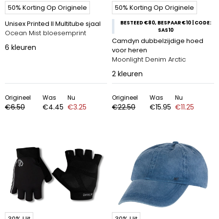
50% Korting Op Originele
50% Korting Op Originele
Unisex Printed II Multitube sjaal
BESTEED €80, BESPAAR €10 | CODE:
SAS10
Ocean Mist bloesemprint
Camdyn dubbelzijdige hoed
6
kleuren
voor heren
Moonlight Denim Arctic
2
kleuren
Origineel
Was
Nu
Origineel
Was
Nu
€6.50
€4.45
€3.25
€22.50
€15.95
€11.25
30% Uit
30% Uit