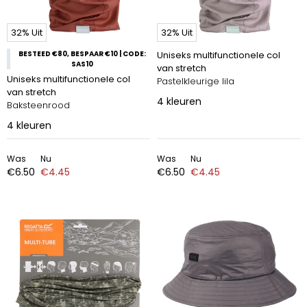
32% Uit
32% Uit
BESTEED €80, BESPAAR €10 | CODE:
Uniseks multifunctionele col
SAS10
van stretch
Uniseks multifunctionele col
Pastelkleurige lila
van stretch
4
kleuren
Baksteenrood
4
kleuren
Was
Nu
Was
Nu
€6.50
€4.45
€6.50
€4.45